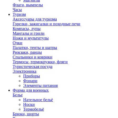
Магниты
Флаги, вымпелы
Часы
Туризм
Аксессуары для туризма
Горелки, зажигалки и походные печи
Компасы, лупы
Мангалы и грили
Ножи и мультитулы
Очки
Палатки, тенты и шатры
Рюкзаки, ранцы
Спальники и коврики
Термосы ,термокружки, фляги
Туристическая посуда
Электроника
Приборы
Фонари
Элементы питания
Форма для военных
Белье
Нательное бельё
Носки
Термобельё
Брюки, шорты