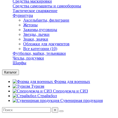
Средства маскировки
Средства самозащиты и самообороны
Тактическое снаряжение
Фурнитура
Аксельбанты, филиграни
Жетоны
Зажимы,пуговицы
Звезды, лычки
Знаки, значки
Обложки для документов
Все категории (10)
Футболки, майки, тельняшки
Чехлы, подсумки
Шарфы
Каталог
Форма для военных
Туризм
Спецодежда и СИЗ
Страйкбол
Сувенирная продукция
×