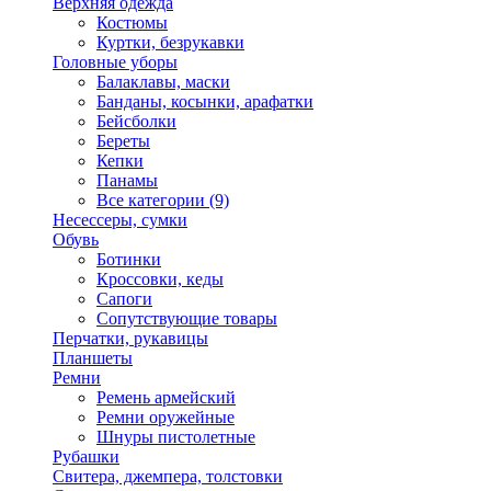
Верхняя одежда
Костюмы
Куртки, безрукавки
Головные уборы
Балаклавы, маски
Банданы, косынки, арафатки
Бейсболки
Береты
Кепки
Панамы
Все категории (9)
Несессеры, сумки
Обувь
Ботинки
Кроссовки, кеды
Сапоги
Сопутствующие товары
Перчатки, рукавицы
Планшеты
Ремни
Ремень армейский
Ремни оружейные
Шнуры пистолетные
Рубашки
Свитера, джемпера, толстовки