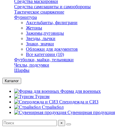
Средства маскировки
Средства самозащиты и самообороны
Тактическое снаряжение
Фурнитура
Аксельбанты, филиграни
Жетоны
Зажимы,пуговицы
Звезды, лычки
Знаки, значки
Обложки для документов
Все категории (10)
Футболки, майки, тельняшки
Чехлы, подсумки
Шарфы
Каталог
Форма для военных
Туризм
Спецодежда и СИЗ
Страйкбол
Сувенирная продукция
×