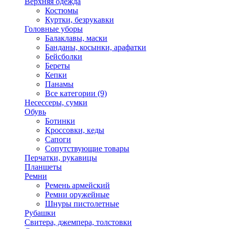
Верхняя одежда
Костюмы
Куртки, безрукавки
Головные уборы
Балаклавы, маски
Банданы, косынки, арафатки
Бейсболки
Береты
Кепки
Панамы
Все категории (9)
Несессеры, сумки
Обувь
Ботинки
Кроссовки, кеды
Сапоги
Сопутствующие товары
Перчатки, рукавицы
Планшеты
Ремни
Ремень армейский
Ремни оружейные
Шнуры пистолетные
Рубашки
Свитера, джемпера, толстовки