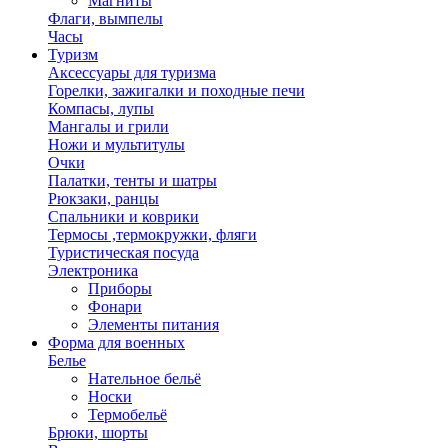
Магниты
Флаги, вымпелы
Часы
Туризм
Аксессуары для туризма
Горелки, зажигалки и походные печи
Компасы, лупы
Мангалы и грили
Ножи и мультитулы
Очки
Палатки, тенты и шатры
Рюкзаки, ранцы
Спальники и коврики
Термосы ,термокружки, фляги
Туристическая посуда
Электроника
Приборы
Фонари
Элементы питания
Форма для военных
Белье
Нательное бельё
Носки
Термобельё
Брюки, шорты