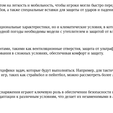
ом на легкость и мобильность, чтобы игроки могли быстро пере
оя, а также специальные вставки для защиты от ударов и падени
иональные характеристики, но и климатические условия, в кото
лодной погоды необходимы модели с утеплителем и защитой от в
ами, такими как вентиляционные отверстия, защита от ультрафи
вания в сложных условиях, обеспечивая комфорт и защиту.
ецифики задач, которые будут выполняться. Например, для так
 игр, таких как страйкбол и пейнтбол, можно рассмотреть более
 снаряжения играют ключевую роль в обеспечении безопасности
аптации к различным условиям, что делает их незаменимыми в 