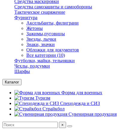
Средства маскировки
Средства самозащиты и самообороны
Тактическое снаряжение
Фурнитура
Аксельбанты, филиграни
Жетоны
Зажимы,пуговицы
Звезды, лычки
Знаки, значки
Обложки для документов
Все категории (10)
Футболки, майки, тельняшки
Чехлы, подсумки
Шарфы
Каталог
Форма для военных
Туризм
Спецодежда и СИЗ
Страйкбол
Сувенирная продукция
×