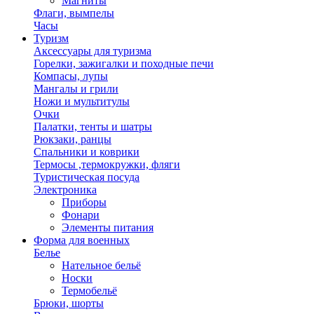
Магниты
Флаги, вымпелы
Часы
Туризм
Аксессуары для туризма
Горелки, зажигалки и походные печи
Компасы, лупы
Мангалы и грили
Ножи и мультитулы
Очки
Палатки, тенты и шатры
Рюкзаки, ранцы
Спальники и коврики
Термосы ,термокружки, фляги
Туристическая посуда
Электроника
Приборы
Фонари
Элементы питания
Форма для военных
Белье
Нательное бельё
Носки
Термобельё
Брюки, шорты