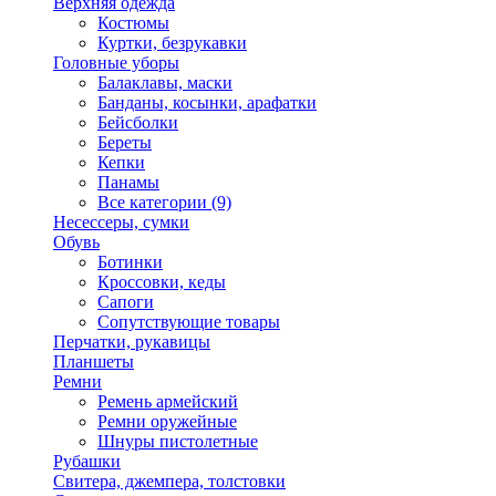
Верхняя одежда
Костюмы
Куртки, безрукавки
Головные уборы
Балаклавы, маски
Банданы, косынки, арафатки
Бейсболки
Береты
Кепки
Панамы
Все категории (9)
Несессеры, сумки
Обувь
Ботинки
Кроссовки, кеды
Сапоги
Сопутствующие товары
Перчатки, рукавицы
Планшеты
Ремни
Ремень армейский
Ремни оружейные
Шнуры пистолетные
Рубашки
Свитера, джемпера, толстовки