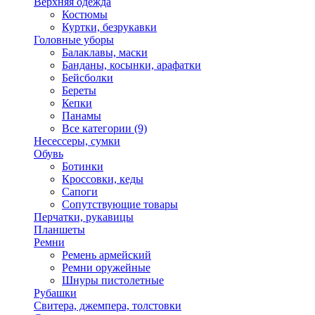
Верхняя одежда
Костюмы
Куртки, безрукавки
Головные уборы
Балаклавы, маски
Банданы, косынки, арафатки
Бейсболки
Береты
Кепки
Панамы
Все категории (9)
Несессеры, сумки
Обувь
Ботинки
Кроссовки, кеды
Сапоги
Сопутствующие товары
Перчатки, рукавицы
Планшеты
Ремни
Ремень армейский
Ремни оружейные
Шнуры пистолетные
Рубашки
Свитера, джемпера, толстовки