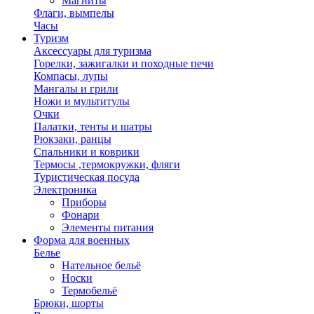
Магниты
Флаги, вымпелы
Часы
Туризм
Аксессуары для туризма
Горелки, зажигалки и походные печи
Компасы, лупы
Мангалы и грили
Ножи и мультитулы
Очки
Палатки, тенты и шатры
Рюкзаки, ранцы
Спальники и коврики
Термосы ,термокружки, фляги
Туристическая посуда
Электроника
Приборы
Фонари
Элементы питания
Форма для военных
Белье
Нательное бельё
Носки
Термобельё
Брюки, шорты