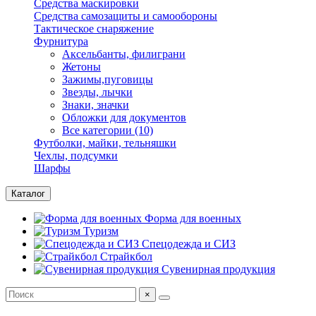
Средства маскировки
Средства самозащиты и самообороны
Тактическое снаряжение
Фурнитура
Аксельбанты, филиграни
Жетоны
Зажимы,пуговицы
Звезды, лычки
Знаки, значки
Обложки для документов
Все категории (10)
Футболки, майки, тельняшки
Чехлы, подсумки
Шарфы
Каталог
Форма для военных
Туризм
Спецодежда и СИЗ
Страйкбол
Сувенирная продукция
×