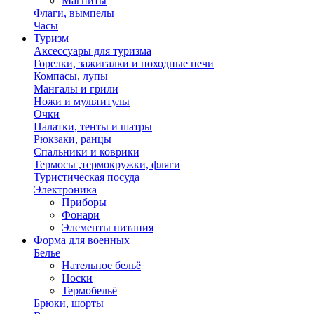
Магниты
Флаги, вымпелы
Часы
Туризм
Аксессуары для туризма
Горелки, зажигалки и походные печи
Компасы, лупы
Мангалы и грили
Ножи и мультитулы
Очки
Палатки, тенты и шатры
Рюкзаки, ранцы
Спальники и коврики
Термосы ,термокружки, фляги
Туристическая посуда
Электроника
Приборы
Фонари
Элементы питания
Форма для военных
Белье
Нательное бельё
Носки
Термобельё
Брюки, шорты