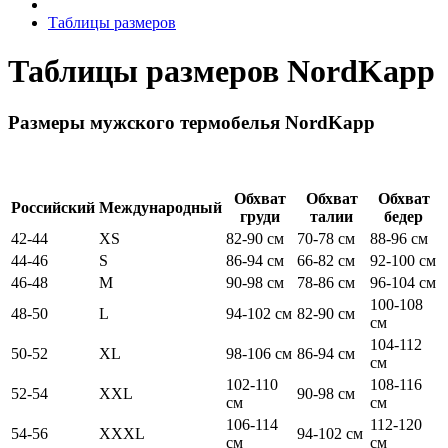
Таблицы размеров
Таблицы размеров NordKapp
Размеры мужского термобелья NordKapp
Обхват
Обхват
Обхват
Российский
Международный
груди
талии
бедер
42-44
XS
82-90 см
70-78 см
88-96 см
44-46
S
86-94 см
66-82 см
92-100 см
46-48
M
90-98 см
78-86 см
96-104 см
100-108
48-50
L
94-102 см
82-90 см
см
104-112
50-52
XL
98-106 см
86-94 см
см
102-110
108-116
52-54
XXL
90-98 см
см
см
106-114
112-120
54-56
XXXL
94-102 см
см
см