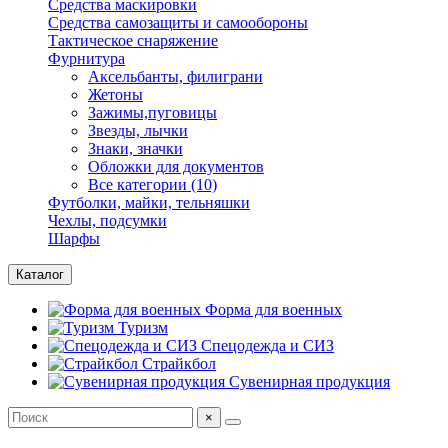
Средства маскировки
Средства самозащиты и самообороны
Тактическое снаряжение
Фурнитура
Аксельбанты, филиграни
Жетоны
Зажимы,пуговицы
Звезды, лычки
Знаки, значки
Обложки для документов
Все категории (10)
Футболки, майки, тельняшки
Чехлы, подсумки
Шарфы
Каталог
Форма для военных
Туризм
Спецодежда и СИЗ
Страйкбол
Сувенирная продукция
×