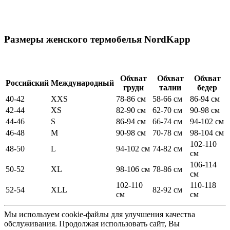
Размеры женского термобелья NordKapp
Обхват
Обхват
Обхват
Российский
Международный
груди
талии
бедер
40-42
XXS
78-86 см
58-66 см
86-94 см
42-44
XS
82-90 см
62-70 см
90-98 см
44-46
S
86-94 см
66-74 см
94-102 см
46-48
M
90-98 см
70-78 см
98-104 см
102-110
48-50
L
94-102 см
74-82 см
см
106-114
50-52
XL
98-106 см
78-86 см
см
102-110
110-118
52-54
XLL
82-92 см
см
см
Мы используем cookie-файлы для улучшения качества
обслуживания. Продолжая использовать сайт, Вы