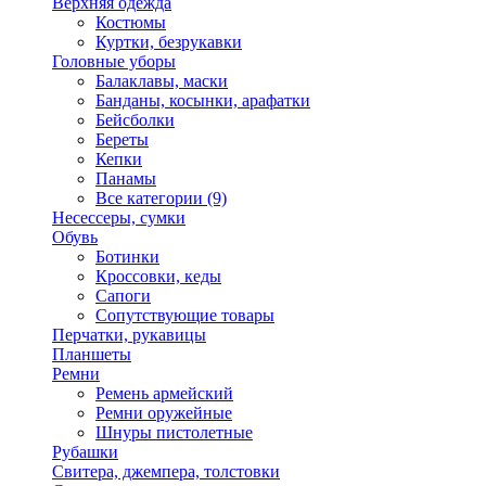
Верхняя одежда
Костюмы
Куртки, безрукавки
Головные уборы
Балаклавы, маски
Банданы, косынки, арафатки
Бейсболки
Береты
Кепки
Панамы
Все категории (9)
Несессеры, сумки
Обувь
Ботинки
Кроссовки, кеды
Сапоги
Сопутствующие товары
Перчатки, рукавицы
Планшеты
Ремни
Ремень армейский
Ремни оружейные
Шнуры пистолетные
Рубашки
Свитера, джемпера, толстовки