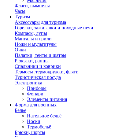
Магниты
Флаги, вымпелы
Часы
Туризм
Аксессуары для туризма
Горелки, зажигалки и походные печи
Компасы, лупы
Мангалы и грили
Ножи и мультитулы
Очки
Палатки, тенты и шатры
Рюкзаки, ранцы
Спальники и коврики
Термосы ,термокружки, фляги
Туристическая посуда
Электроника
Приборы
Фонари
Элементы питания
Форма для военных
Белье
Нательное бельё
Носки
Термобельё
Брюки, шорты