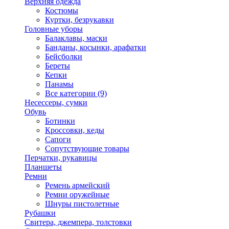
Верхняя одежда
Костюмы
Куртки, безрукавки
Головные уборы
Балаклавы, маски
Банданы, косынки, арафатки
Бейсболки
Береты
Кепки
Панамы
Все категории (9)
Несессеры, сумки
Обувь
Ботинки
Кроссовки, кеды
Сапоги
Сопутствующие товары
Перчатки, рукавицы
Планшеты
Ремни
Ремень армейский
Ремни оружейные
Шнуры пистолетные
Рубашки
Свитера, джемпера, толстовки