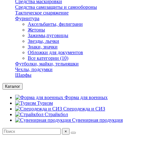
Средства маскировки
Средства самозащиты и самообороны
Тактическое снаряжение
Фурнитура
Аксельбанты, филиграни
Жетоны
Зажимы,пуговицы
Звезды, лычки
Знаки, значки
Обложки для документов
Все категории (10)
Футболки, майки, тельняшки
Чехлы, подсумки
Шарфы
Каталог
Форма для военных
Туризм
Спецодежда и СИЗ
Страйкбол
Сувенирная продукция
×