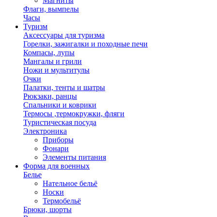
Магниты
Флаги, вымпелы
Часы
Туризм
Аксессуары для туризма
Горелки, зажигалки и походные печи
Компасы, лупы
Мангалы и грили
Ножи и мультитулы
Очки
Палатки, тенты и шатры
Рюкзаки, ранцы
Спальники и коврики
Термосы ,термокружки, фляги
Туристическая посуда
Электроника
Приборы
Фонари
Элементы питания
Форма для военных
Белье
Нательное бельё
Носки
Термобельё
Брюки, шорты