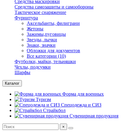
Средства маскировки
Средства самозащиты и самообороны
Тактическое снаряжение
Фурнитура
Аксельбанты, филиграни
Жетоны
Зажимы,пуговицы
Звезды, лычки
Знаки, значки
Обложки для документов
Все категории (10)
Футболки, майки, тельняшки
Чехлы, подсумки
Шарфы
Каталог
Форма для военных
Туризм
Спецодежда и СИЗ
Страйкбол
Сувенирная продукция
×