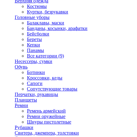
Верхняя одежда
Костюмы
Куртки, безрукавки
Головные уборы
Балаклавы, маски
Банданы, косынки, арафатки
Бейсболки
Береты
Кепки
Панамы
Все категории (9)
Несессеры, сумки
Обувь
Ботинки
Кроссовки, кеды
Сапоги
Сопутствующие товары
Перчатки, рукавицы
Планшеты
Ремни
Ремень армейский
Ремни оружейные
Шнуры пистолетные
Рубашки
Свитера, джемпера, толстовки