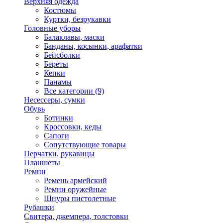
Верхняя одежда
Костюмы
Куртки, безрукавки
Головные уборы
Балаклавы, маски
Банданы, косынки, арафатки
Бейсболки
Береты
Кепки
Панамы
Все категории (9)
Несессеры, сумки
Обувь
Ботинки
Кроссовки, кеды
Сапоги
Сопутствующие товары
Перчатки, рукавицы
Планшеты
Ремни
Ремень армейский
Ремни оружейные
Шнуры пистолетные
Рубашки
Свитера, джемпера, толстовки