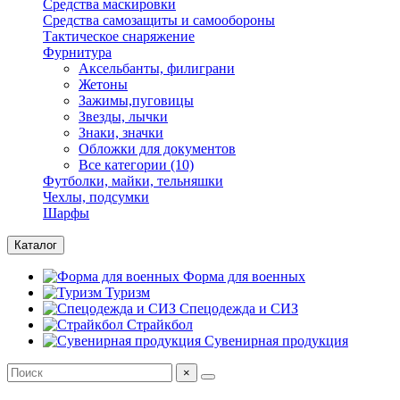
Средства маскировки
Средства самозащиты и самообороны
Тактическое снаряжение
Фурнитура
Аксельбанты, филиграни
Жетоны
Зажимы,пуговицы
Звезды, лычки
Знаки, значки
Обложки для документов
Все категории (10)
Футболки, майки, тельняшки
Чехлы, подсумки
Шарфы
Каталог
Форма для военных
Туризм
Спецодежда и СИЗ
Страйкбол
Сувенирная продукция
×