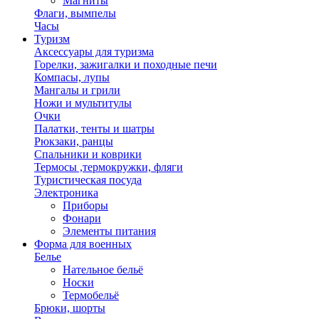
Магниты
Флаги, вымпелы
Часы
Туризм
Аксессуары для туризма
Горелки, зажигалки и походные печи
Компасы, лупы
Мангалы и грили
Ножи и мультитулы
Очки
Палатки, тенты и шатры
Рюкзаки, ранцы
Спальники и коврики
Термосы ,термокружки, фляги
Туристическая посуда
Электроника
Приборы
Фонари
Элементы питания
Форма для военных
Белье
Нательное бельё
Носки
Термобельё
Брюки, шорты