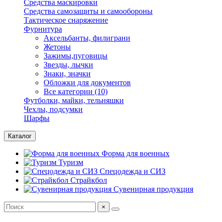
Средства маскировки
Средства самозащиты и самообороны
Тактическое снаряжение
Фурнитура
Аксельбанты, филиграни
Жетоны
Зажимы,пуговицы
Звезды, лычки
Знаки, значки
Обложки для документов
Все категории (10)
Футболки, майки, тельняшки
Чехлы, подсумки
Шарфы
Каталог
Форма для военных
Туризм
Спецодежда и СИЗ
Страйкбол
Сувенирная продукция
×