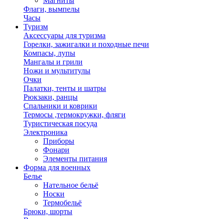
Магниты
Флаги, вымпелы
Часы
Туризм
Аксессуары для туризма
Горелки, зажигалки и походные печи
Компасы, лупы
Мангалы и грили
Ножи и мультитулы
Очки
Палатки, тенты и шатры
Рюкзаки, ранцы
Спальники и коврики
Термосы ,термокружки, фляги
Туристическая посуда
Электроника
Приборы
Фонари
Элементы питания
Форма для военных
Белье
Нательное бельё
Носки
Термобельё
Брюки, шорты