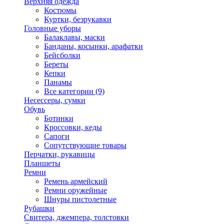
Верхняя одежда
Костюмы
Куртки, безрукавки
Головные уборы
Балаклавы, маски
Банданы, косынки, арафатки
Бейсболки
Береты
Кепки
Панамы
Все категории (9)
Несессеры, сумки
Обувь
Ботинки
Кроссовки, кеды
Сапоги
Сопутствующие товары
Перчатки, рукавицы
Планшеты
Ремни
Ремень армейский
Ремни оружейные
Шнуры пистолетные
Рубашки
Свитера, джемпера, толстовки