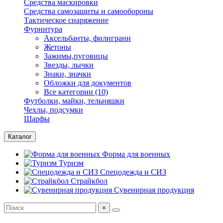
Средства маскировки
Средства самозащиты и самообороны
Тактическое снаряжение
Фурнитура
Аксельбанты, филиграни
Жетоны
Зажимы,пуговицы
Звезды, лычки
Знаки, значки
Обложки для документов
Все категории (10)
Футболки, майки, тельняшки
Чехлы, подсумки
Шарфы
Каталог
Форма для военных
Туризм
Спецодежда и СИЗ
Страйкбол
Сувенирная продукция
×