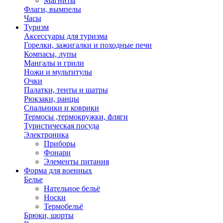
Магниты
Флаги, вымпелы
Часы
Туризм
Аксессуары для туризма
Горелки, зажигалки и походные печи
Компасы, лупы
Мангалы и грили
Ножи и мультитулы
Очки
Палатки, тенты и шатры
Рюкзаки, ранцы
Спальники и коврики
Термосы ,термокружки, фляги
Туристическая посуда
Электроника
Приборы
Фонари
Элементы питания
Форма для военных
Белье
Нательное бельё
Носки
Термобельё
Брюки, шорты