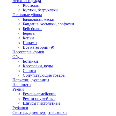
Верхняя одежда
Костюмы
Куртки, безрукавки
Головные уборы
Балаклавы, маски
Банданы, косынки, арафатки
Бейсболки
Береты
Кепки
Панамы
Все категории (9)
Несессеры, сумки
Обувь
Ботинки
Кроссовки, кеды
Сапоги
Сопутствующие товары
Перчатки, рукавицы
Планшеты
Ремни
Ремень армейский
Ремни оружейные
Шнуры пистолетные
Рубашки
Свитера, джемпера, толстовки