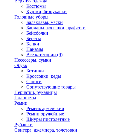
Верхняя одежда
Костюмы
Куртки, безрукавки
Головные уборы
Балаклавы, маски
Банданы, косынки, арафатки
Бейсболки
Береты
Кепки
Панамы
Все категории (9)
Несессеры, сумки
Обувь
Ботинки
Кроссовки, кеды
Сапоги
Сопутствующие товары
Перчатки, рукавицы
Планшеты
Ремни
Ремень армейский
Ремни оружейные
Шнуры пистолетные
Рубашки
Свитера, джемпера, толстовки