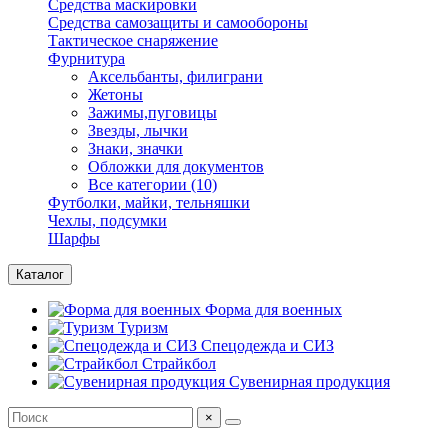
Средства маскировки
Средства самозащиты и самообороны
Тактическое снаряжение
Фурнитура
Аксельбанты, филиграни
Жетоны
Зажимы,пуговицы
Звезды, лычки
Знаки, значки
Обложки для документов
Все категории (10)
Футболки, майки, тельняшки
Чехлы, подсумки
Шарфы
Каталог
Форма для военных
Туризм
Спецодежда и СИЗ
Страйкбол
Сувенирная продукция
×