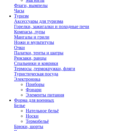
Магниты
Флаги, вымпелы
Часы
Туризм
Аксессуары для туризма
Горелки, зажигалки и походные печи
Компасы, лупы
Мангалы и грили
Ножи и мультитулы
Очки
Палатки, тенты и шатры
Рюкзаки, ранцы
Спальники и коврики
Термосы ,термокружки, фляги
Туристическая посуда
Электроника
Приборы
Фонари
Элементы питания
Форма для военных
Белье
Нательное бельё
Носки
Термобельё
Брюки, шорты