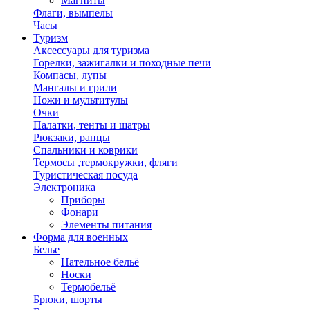
Магниты
Флаги, вымпелы
Часы
Туризм
Аксессуары для туризма
Горелки, зажигалки и походные печи
Компасы, лупы
Мангалы и грили
Ножи и мультитулы
Очки
Палатки, тенты и шатры
Рюкзаки, ранцы
Спальники и коврики
Термосы ,термокружки, фляги
Туристическая посуда
Электроника
Приборы
Фонари
Элементы питания
Форма для военных
Белье
Нательное бельё
Носки
Термобельё
Брюки, шорты