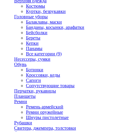
Верхняя одежда
Костюмы
Куртки, безрукавки
Головные уборы
Балаклавы, маски
Банданы, косынки, арафатки
Бейсболки
Береты
Кепки
Панамы
Все категории (9)
Несессеры, сумки
Обувь
Ботинки
Кроссовки, кеды
Сапоги
Сопутствующие товары
Перчатки, рукавицы
Планшеты
Ремни
Ремень армейский
Ремни оружейные
Шнуры пистолетные
Рубашки
Свитера, джемпера, толстовки