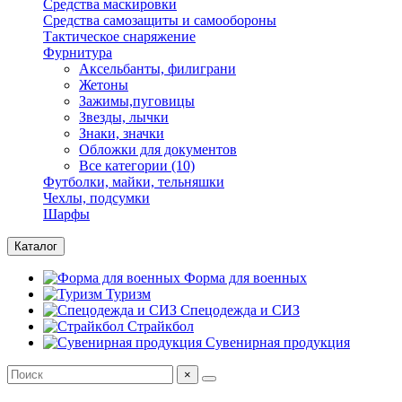
Средства маскировки
Средства самозащиты и самообороны
Тактическое снаряжение
Фурнитура
Аксельбанты, филиграни
Жетоны
Зажимы,пуговицы
Звезды, лычки
Знаки, значки
Обложки для документов
Все категории (10)
Футболки, майки, тельняшки
Чехлы, подсумки
Шарфы
Каталог
Форма для военных
Туризм
Спецодежда и СИЗ
Страйкбол
Сувенирная продукция
×