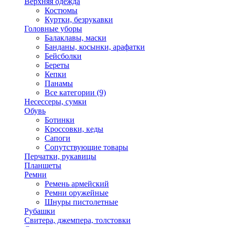
Верхняя одежда
Костюмы
Куртки, безрукавки
Головные уборы
Балаклавы, маски
Банданы, косынки, арафатки
Бейсболки
Береты
Кепки
Панамы
Все категории (9)
Несессеры, сумки
Обувь
Ботинки
Кроссовки, кеды
Сапоги
Сопутствующие товары
Перчатки, рукавицы
Планшеты
Ремни
Ремень армейский
Ремни оружейные
Шнуры пистолетные
Рубашки
Свитера, джемпера, толстовки