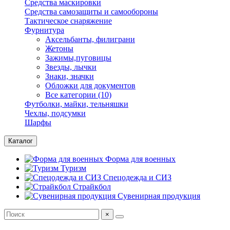
Средства маскировки
Средства самозащиты и самообороны
Тактическое снаряжение
Фурнитура
Аксельбанты, филиграни
Жетоны
Зажимы,пуговицы
Звезды, лычки
Знаки, значки
Обложки для документов
Все категории (10)
Футболки, майки, тельняшки
Чехлы, подсумки
Шарфы
Каталог
Форма для военных
Туризм
Спецодежда и СИЗ
Страйкбол
Сувенирная продукция
×