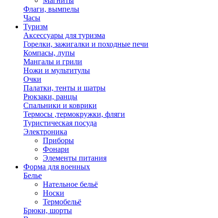
Магниты
Флаги, вымпелы
Часы
Туризм
Аксессуары для туризма
Горелки, зажигалки и походные печи
Компасы, лупы
Мангалы и грили
Ножи и мультитулы
Очки
Палатки, тенты и шатры
Рюкзаки, ранцы
Спальники и коврики
Термосы ,термокружки, фляги
Туристическая посуда
Электроника
Приборы
Фонари
Элементы питания
Форма для военных
Белье
Нательное бельё
Носки
Термобельё
Брюки, шорты