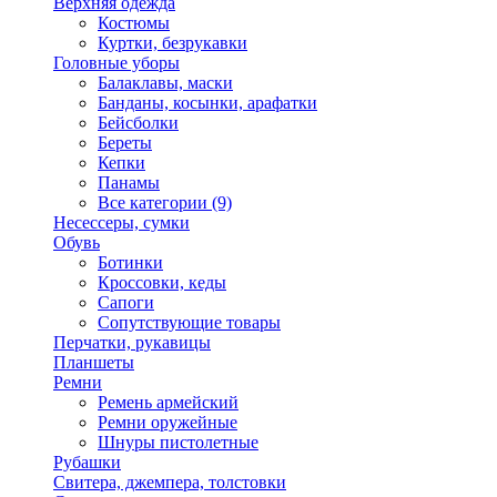
Верхняя одежда
Костюмы
Куртки, безрукавки
Головные уборы
Балаклавы, маски
Банданы, косынки, арафатки
Бейсболки
Береты
Кепки
Панамы
Все категории (9)
Несессеры, сумки
Обувь
Ботинки
Кроссовки, кеды
Сапоги
Сопутствующие товары
Перчатки, рукавицы
Планшеты
Ремни
Ремень армейский
Ремни оружейные
Шнуры пистолетные
Рубашки
Свитера, джемпера, толстовки