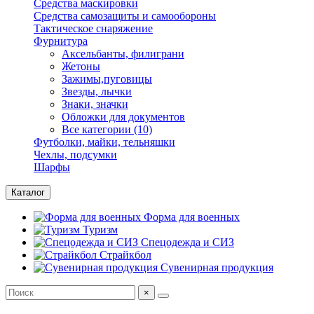
Средства маскировки
Средства самозащиты и самообороны
Тактическое снаряжение
Фурнитура
Аксельбанты, филиграни
Жетоны
Зажимы,пуговицы
Звезды, лычки
Знаки, значки
Обложки для документов
Все категории (10)
Футболки, майки, тельняшки
Чехлы, подсумки
Шарфы
Каталог
Форма для военных
Туризм
Спецодежда и СИЗ
Страйкбол
Сувенирная продукция
×