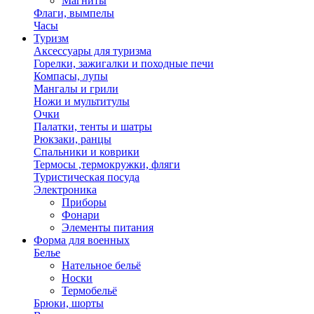
Магниты
Флаги, вымпелы
Часы
Туризм
Аксессуары для туризма
Горелки, зажигалки и походные печи
Компасы, лупы
Мангалы и грили
Ножи и мультитулы
Очки
Палатки, тенты и шатры
Рюкзаки, ранцы
Спальники и коврики
Термосы ,термокружки, фляги
Туристическая посуда
Электроника
Приборы
Фонари
Элементы питания
Форма для военных
Белье
Нательное бельё
Носки
Термобельё
Брюки, шорты