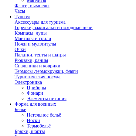
Магниты
Флаги, вымпелы
Часы
Туризм
Аксессуары для туризма
Горелки, зажигалки и походные печи
Компасы, лупы
Мангалы и грили
Ножи и мультитулы
Очки
Палатки, тенты и шатры
Рюкзаки, ранцы
Спальники и коврики
Термосы ,термокружки, фляги
Туристическая посуда
Электроника
Приборы
Фонари
Элементы питания
Форма для военных
Белье
Нательное бельё
Носки
Термобельё
Брюки, шорты