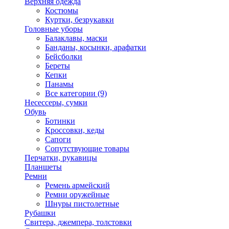
Верхняя одежда
Костюмы
Куртки, безрукавки
Головные уборы
Балаклавы, маски
Банданы, косынки, арафатки
Бейсболки
Береты
Кепки
Панамы
Все категории (9)
Несессеры, сумки
Обувь
Ботинки
Кроссовки, кеды
Сапоги
Сопутствующие товары
Перчатки, рукавицы
Планшеты
Ремни
Ремень армейский
Ремни оружейные
Шнуры пистолетные
Рубашки
Свитера, джемпера, толстовки