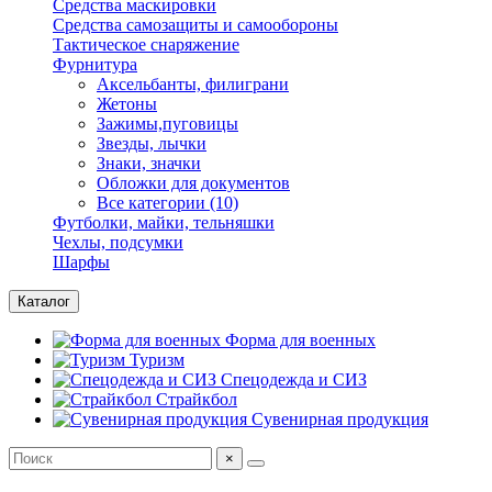
Средства маскировки
Средства самозащиты и самообороны
Тактическое снаряжение
Фурнитура
Аксельбанты, филиграни
Жетоны
Зажимы,пуговицы
Звезды, лычки
Знаки, значки
Обложки для документов
Все категории (10)
Футболки, майки, тельняшки
Чехлы, подсумки
Шарфы
Каталог
Форма для военных
Туризм
Спецодежда и СИЗ
Страйкбол
Сувенирная продукция
×