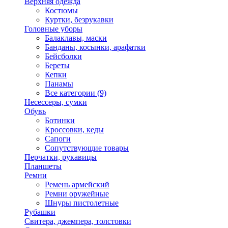
Верхняя одежда
Костюмы
Куртки, безрукавки
Головные уборы
Балаклавы, маски
Банданы, косынки, арафатки
Бейсболки
Береты
Кепки
Панамы
Все категории (9)
Несессеры, сумки
Обувь
Ботинки
Кроссовки, кеды
Сапоги
Сопутствующие товары
Перчатки, рукавицы
Планшеты
Ремни
Ремень армейский
Ремни оружейные
Шнуры пистолетные
Рубашки
Свитера, джемпера, толстовки