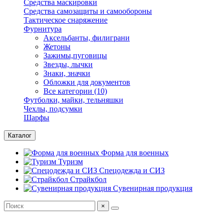
Средства маскировки
Средства самозащиты и самообороны
Тактическое снаряжение
Фурнитура
Аксельбанты, филиграни
Жетоны
Зажимы,пуговицы
Звезды, лычки
Знаки, значки
Обложки для документов
Все категории (10)
Футболки, майки, тельняшки
Чехлы, подсумки
Шарфы
Каталог
Форма для военных
Туризм
Спецодежда и СИЗ
Страйкбол
Сувенирная продукция
×