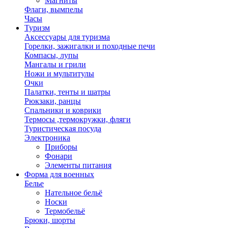
Магниты
Флаги, вымпелы
Часы
Туризм
Аксессуары для туризма
Горелки, зажигалки и походные печи
Компасы, лупы
Мангалы и грили
Ножи и мультитулы
Очки
Палатки, тенты и шатры
Рюкзаки, ранцы
Спальники и коврики
Термосы ,термокружки, фляги
Туристическая посуда
Электроника
Приборы
Фонари
Элементы питания
Форма для военных
Белье
Нательное бельё
Носки
Термобельё
Брюки, шорты