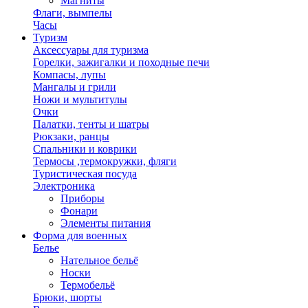
Магниты
Флаги, вымпелы
Часы
Туризм
Аксессуары для туризма
Горелки, зажигалки и походные печи
Компасы, лупы
Мангалы и грили
Ножи и мультитулы
Очки
Палатки, тенты и шатры
Рюкзаки, ранцы
Спальники и коврики
Термосы ,термокружки, фляги
Туристическая посуда
Электроника
Приборы
Фонари
Элементы питания
Форма для военных
Белье
Нательное бельё
Носки
Термобельё
Брюки, шорты