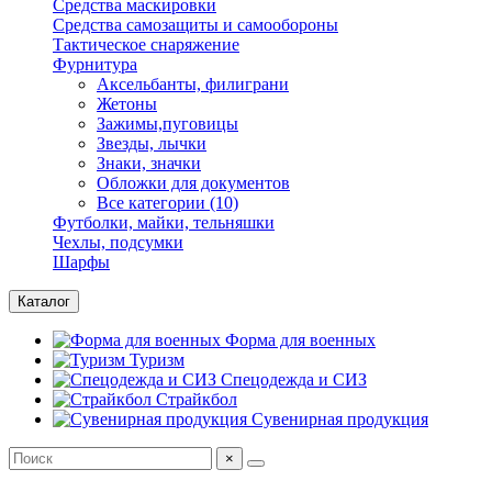
Средства маскировки
Средства самозащиты и самообороны
Тактическое снаряжение
Фурнитура
Аксельбанты, филиграни
Жетоны
Зажимы,пуговицы
Звезды, лычки
Знаки, значки
Обложки для документов
Все категории (10)
Футболки, майки, тельняшки
Чехлы, подсумки
Шарфы
Каталог
Форма для военных
Туризм
Спецодежда и СИЗ
Страйкбол
Сувенирная продукция
×