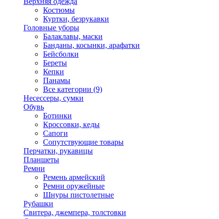
Верхняя одежда
Костюмы
Куртки, безрукавки
Головные уборы
Балаклавы, маски
Банданы, косынки, арафатки
Бейсболки
Береты
Кепки
Панамы
Все категории (9)
Несессеры, сумки
Обувь
Ботинки
Кроссовки, кеды
Сапоги
Сопутствующие товары
Перчатки, рукавицы
Планшеты
Ремни
Ремень армейский
Ремни оружейные
Шнуры пистолетные
Рубашки
Свитера, джемпера, толстовки