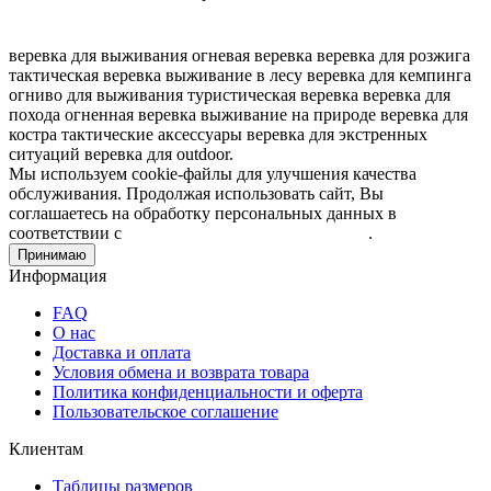
веревка для выживания
огневая веревка
веревка для розжига
тактическая веревка
выживание в лесу
веревка для кемпинга
огниво для выживания
туристическая веревка
веревка для
похода
огненная веревка
выживание на природе
веревка для
костра
тактические аксессуары
веревка для экстренных
ситуаций
веревка для outdoor.
Мы используем cookie-файлы для улучшения качества
обслуживания. Продолжая использовать сайт, Вы
соглашаетесь на обработку персональных данных в
соответствии с
Пользовательским соглашением
.
Принимаю
Информация
FAQ
О нас
Доставка и оплата
Условия обмена и возврата товара
Политика конфиденциальности и оферта
Пользовательское соглашение
Клиентам
Таблицы размеров