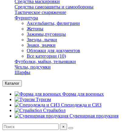
Средства маскировки
Средства самозащиты и самообороны
Тактическое снаряжение
Фурнитура
Аксельбанты, филиграни
Жетоны
Зажимы,пуговицы
Звезды, лычки
Знаки, значки
Обложки для документов
Все категории (10)
Футболки, майки, тельняшки
Чехлы, подсумки
Шарфы
Каталог
Форма для военных
Туризм
Спецодежда и СИЗ
Страйкбол
Сувенирная продукция
×