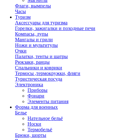
Магниты
Флаги, вымпелы
Часы
Туризм
Аксессуары для туризма
Горелки, зажигалки и походные печи
Компасы, лупы
Мангалы и грили
Ножи и мультитулы
Очки
Палатки, тенты и шатры
Рюкзаки, ранцы
Спальники и коврики
Термосы ,термокружки, фляги
Туристическая посуда
Электроника
Приборы
Фонари
Элементы питания
Форма для военных
Белье
Нательное бельё
Носки
Термобельё
Брюки, шорты