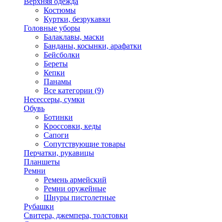
Верхняя одежда
Костюмы
Куртки, безрукавки
Головные уборы
Балаклавы, маски
Банданы, косынки, арафатки
Бейсболки
Береты
Кепки
Панамы
Все категории (9)
Несессеры, сумки
Обувь
Ботинки
Кроссовки, кеды
Сапоги
Сопутствующие товары
Перчатки, рукавицы
Планшеты
Ремни
Ремень армейский
Ремни оружейные
Шнуры пистолетные
Рубашки
Свитера, джемпера, толстовки