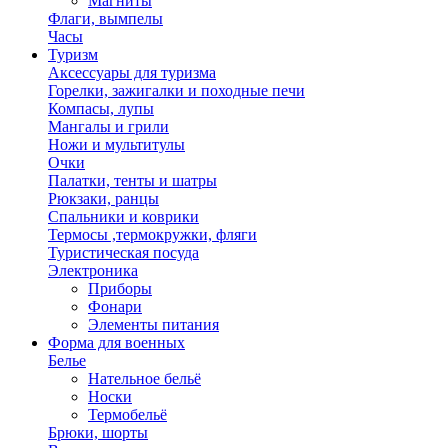
Магниты
Флаги, вымпелы
Часы
Туризм
Аксессуары для туризма
Горелки, зажигалки и походные печи
Компасы, лупы
Мангалы и грили
Ножи и мультитулы
Очки
Палатки, тенты и шатры
Рюкзаки, ранцы
Спальники и коврики
Термосы ,термокружки, фляги
Туристическая посуда
Электроника
Приборы
Фонари
Элементы питания
Форма для военных
Белье
Нательное бельё
Носки
Термобельё
Брюки, шорты