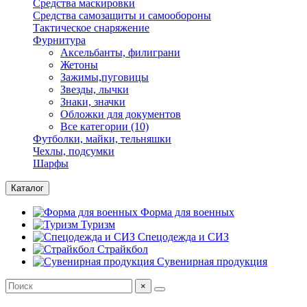
Средства маскировки
Средства самозащиты и самообороны
Тактическое снаряжение
Фурнитура
Аксельбанты, филиграни
Жетоны
Зажимы,пуговицы
Звезды, лычки
Знаки, значки
Обложки для документов
Все категории (10)
Футболки, майки, тельняшки
Чехлы, подсумки
Шарфы
Каталог
Форма для военных
Туризм
Спецодежда и СИЗ
Страйкбол
Сувенирная продукция
×