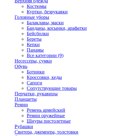
Верхняя одежда
Костюмы
Куртки, безрукавки
Головные уборы
Балаклавы, маски
Банданы, косынки, арафатки
Бейсболки
Береты
Кепки
Панамы
Все категории (9)
Несессеры, сумки
Обувь
Ботинки
Кроссовки, кеды
Сапоги
Сопутствующие товары
Перчатки, рукавицы
Планшеты
Ремни
Ремень армейский
Ремни оружейные
Шнуры пистолетные
Рубашки
Свитера, джемпера, толстовки