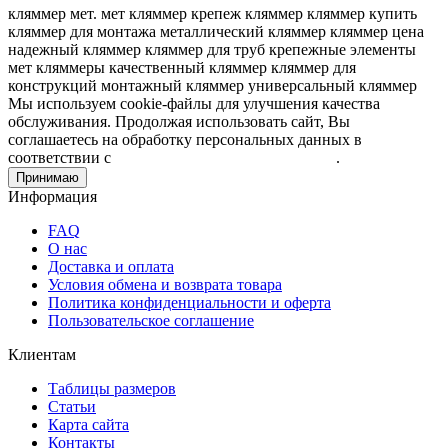
кляммер мет.
мет кляммер
крепеж кляммер
кляммер купить
кляммер для монтажа
металлический кляммер
кляммер цена
надежный кляммер
кляммер для труб
крепежные элементы
мет кляммеры
качественный кляммер
кляммер для
конструкций
монтажный кляммер
универсальный кляммер
Мы используем cookie-файлы для улучшения качества
обслуживания. Продолжая использовать сайт, Вы
соглашаетесь на обработку персональных данных в
соответствии с
Пользовательским соглашением
.
Принимаю
Информация
FAQ
О нас
Доставка и оплата
Условия обмена и возврата товара
Политика конфиденциальности и оферта
Пользовательское соглашение
Клиентам
Таблицы размеров
Статьи
Карта сайта
Контакты