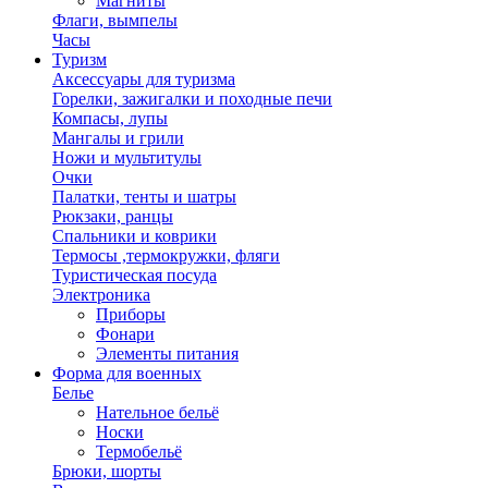
Магниты
Флаги, вымпелы
Часы
Туризм
Аксессуары для туризма
Горелки, зажигалки и походные печи
Компасы, лупы
Мангалы и грили
Ножи и мультитулы
Очки
Палатки, тенты и шатры
Рюкзаки, ранцы
Спальники и коврики
Термосы ,термокружки, фляги
Туристическая посуда
Электроника
Приборы
Фонари
Элементы питания
Форма для военных
Белье
Нательное бельё
Носки
Термобельё
Брюки, шорты