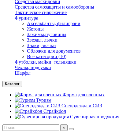
Средства маскировки
Средства самозащиты и самообороны
Тактическое снаряжение
Фурнитура
Аксельбанты, филиграни
Жетоны
Зажимы,пуговицы
Звезды, лычки
Знаки, значки
Обложки для документов
Все категории (10)
Футболки, майки, тельняшки
Чехлы, подсумки
Шарфы
Каталог
Форма для военных
Туризм
Спецодежда и СИЗ
Страйкбол
Сувенирная продукция
×