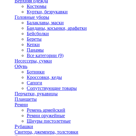
Верхняя одежда
Костюмы
Куртки, безрукавки
Головные уборы
Балаклавы, маски
Банданы, косынки, арафатки
Бейсболки
Береты
Кепки
Панамы
Все категории (9)
Несессеры, сумки
Обувь
Ботинки
Кроссовки, кеды
Сапоги
Сопутствующие товары
Перчатки, рукавицы
Планшеты
Ремни
Ремень армейский
Ремни оружейные
Шнуры пистолетные
Рубашки
Свитера, джемпера, толстовки