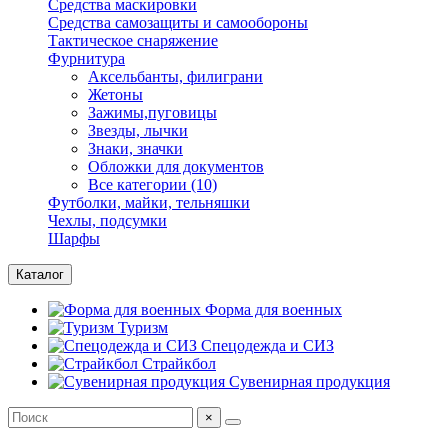
Средства маскировки
Средства самозащиты и самообороны
Тактическое снаряжение
Фурнитура
Аксельбанты, филиграни
Жетоны
Зажимы,пуговицы
Звезды, лычки
Знаки, значки
Обложки для документов
Все категории (10)
Футболки, майки, тельняшки
Чехлы, подсумки
Шарфы
Каталог
Форма для военных
Туризм
Спецодежда и СИЗ
Страйкбол
Сувенирная продукция
×