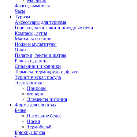
Магниты
Флаги, вымпелы
Часы
Туризм
Аксессуары для туризма
Горелки, зажигалки и походные печи
Компасы, лупы
Мангалы и грили
Ножи и мультитулы
Очки
Палатки, тенты и шатры
Рюкзаки, ранцы
Спальники и коврики
Термосы ,термокружки, фляги
Туристическая посуда
Электроника
Приборы
Фонари
Элементы питания
Форма для военных
Белье
Нательное бельё
Носки
Термобельё
Брюки, шорты