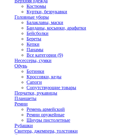
Верхняя одежда
Костюмы
Куртки, безрукавки
Головные уборы
Балаклавы, маски
Банданы, косынки, арафатки
Бейсболки
Береты
Кепки
Панамы
Все категории (9)
Несессеры, сумки
Обувь
Ботинки
Кроссовки, кеды
Сапоги
Сопутствующие товары
Перчатки, рукавицы
Планшеты
Ремни
Ремень армейский
Ремни оружейные
Шнуры пистолетные
Рубашки
Свитера, джемпера, толстовки