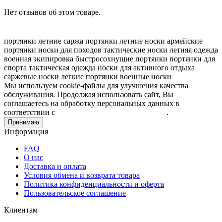
Нет отзывов об этом товаре.
портянки летние
саржа портянки
летние носки
армейские
портянки
носки для походов
тактические носки
летняя одежда
военная экипировка
быстросохнущие портянки
портянки для
спорта
тактическая одежда
носки для активного отдыха
саржевые носки
легкие портянки
военные носки
Мы используем cookie-файлы для улучшения качества
обслуживания. Продолжая использовать сайт, Вы
соглашаетесь на обработку персональных данных в
соответствии с
Пользовательским соглашением
.
Принимаю
Информация
FAQ
О нас
Доставка и оплата
Условия обмена и возврата товара
Политика конфиденциальности и оферта
Пользовательское соглашение
Клиентам