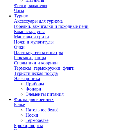
Магниты
Флаги, вымпелы
Часы
Туризм
Аксессуары для туризма
Горелки, зажигалки и походные печи
Компасы, лупы
Мангалы и грили
Ножи и мультитулы
Очки
Палатки, тенты и шатры
Рюкзаки, ранцы
Спальники и коврики
Термосы ,термокружки, фляги
Туристическая посуда
Электроника
Приборы
Фонари
Элементы питания
Форма для военных
Белье
Нательное бельё
Носки
Термобельё
Брюки, шорты