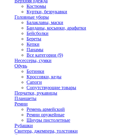
Верхняя одежда
Костюмы
Куртки, безрукавки
Головные уборы
Балаклавы, маски
Банданы, косынки, арафатки
Бейсболки
Береты
Кепки
Панамы
Все категории (9)
Несессеры, сумки
Обувь
Ботинки
Кроссовки, кеды
Сапоги
Сопутствующие товары
Перчатки, рукавицы
Планшеты
Ремни
Ремень армейский
Ремни оружейные
Шнуры пистолетные
Рубашки
Свитера, джемпера, толстовки