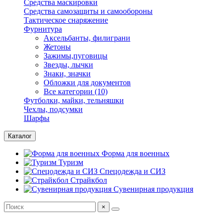
Средства маскировки
Средства самозащиты и самообороны
Тактическое снаряжение
Фурнитура
Аксельбанты, филиграни
Жетоны
Зажимы,пуговицы
Звезды, лычки
Знаки, значки
Обложки для документов
Все категории (10)
Футболки, майки, тельняшки
Чехлы, подсумки
Шарфы
Каталог
Форма для военных
Туризм
Спецодежда и СИЗ
Страйкбол
Сувенирная продукция
×