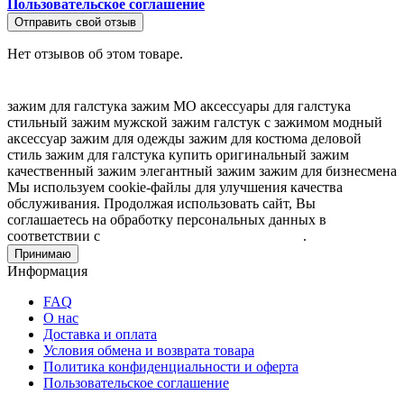
Пользовательское соглашение
Отправить свой отзыв
Нет отзывов об этом товаре.
зажим для галстука
зажим МО
аксессуары для галстука
стильный зажим
мужской зажим
галстук с зажимом
модный
аксессуар
зажим для одежды
зажим для костюма
деловой
стиль
зажим для галстука купить
оригинальный зажим
качественный зажим
элегантный зажим
зажим для бизнесмена
Мы используем cookie-файлы для улучшения качества
обслуживания. Продолжая использовать сайт, Вы
соглашаетесь на обработку персональных данных в
соответствии с
Пользовательским соглашением
.
Принимаю
Информация
FAQ
О нас
Доставка и оплата
Условия обмена и возврата товара
Политика конфиденциальности и оферта
Пользовательское соглашение