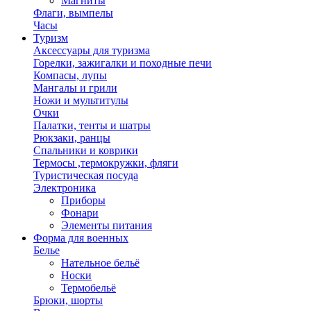
Магниты
Флаги, вымпелы
Часы
Туризм
Аксессуары для туризма
Горелки, зажигалки и походные печи
Компасы, лупы
Мангалы и грили
Ножи и мультитулы
Очки
Палатки, тенты и шатры
Рюкзаки, ранцы
Спальники и коврики
Термосы ,термокружки, фляги
Туристическая посуда
Электроника
Приборы
Фонари
Элементы питания
Форма для военных
Белье
Нательное бельё
Носки
Термобельё
Брюки, шорты