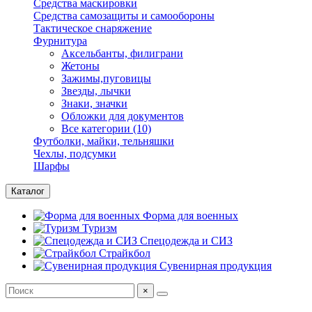
Средства маскировки
Средства самозащиты и самообороны
Тактическое снаряжение
Фурнитура
Аксельбанты, филиграни
Жетоны
Зажимы,пуговицы
Звезды, лычки
Знаки, значки
Обложки для документов
Все категории (10)
Футболки, майки, тельняшки
Чехлы, подсумки
Шарфы
Каталог
Форма для военных
Туризм
Спецодежда и СИЗ
Страйкбол
Сувенирная продукция
×