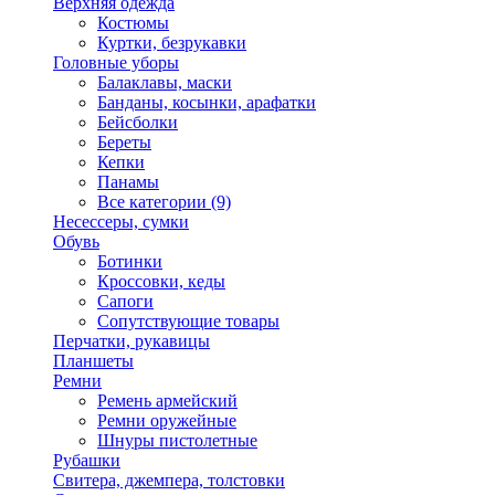
Верхняя одежда
Костюмы
Куртки, безрукавки
Головные уборы
Балаклавы, маски
Банданы, косынки, арафатки
Бейсболки
Береты
Кепки
Панамы
Все категории (9)
Несессеры, сумки
Обувь
Ботинки
Кроссовки, кеды
Сапоги
Сопутствующие товары
Перчатки, рукавицы
Планшеты
Ремни
Ремень армейский
Ремни оружейные
Шнуры пистолетные
Рубашки
Свитера, джемпера, толстовки