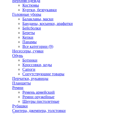
Верхняя одежда
Костюмы
Куртки, безрукавки
Головные уборы
Балаклавы, маски
Банданы, косынки, арафатки
Бейсболки
Береты
Кепки
Панамы
Все категории (9)
Несессеры, сумки
Обувь
Ботинки
Кроссовки, кеды
Сапоги
Сопутствующие товары
Перчатки, рукавицы
Планшеты
Ремни
Ремень армейский
Ремни оружейные
Шнуры пистолетные
Рубашки
Свитера, джемпера, толстовки