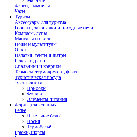
Магниты
Флаги, вымпелы
Часы
Туризм
Аксессуары для туризма
Горелки, зажигалки и походные печи
Компасы, лупы
Мангалы и грили
Ножи и мультитулы
Очки
Палатки, тенты и шатры
Рюкзаки, ранцы
Спальники и коврики
Термосы ,термокружки, фляги
Туристическая посуда
Электроника
Приборы
Фонари
Элементы питания
Форма для военных
Белье
Нательное бельё
Носки
Термобельё
Брюки, шорты