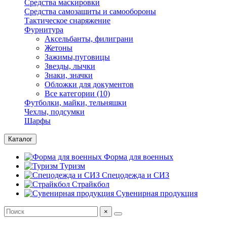
Средства маскировки
Средства самозащиты и самообороны
Тактическое снаряжение
Фурнитура
Аксельбанты, филиграни
Жетоны
Зажимы,пуговицы
Звезды, лычки
Знаки, значки
Обложки для документов
Все категории (10)
Футболки, майки, тельняшки
Чехлы, подсумки
Шарфы
Каталог
Форма для военных
Туризм
Спецодежда и СИЗ
Страйкбол
Сувенирная продукция
×