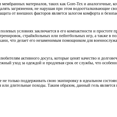
и мембранных материалов, таких как Gore-Tex и аналогичные, к
алять загрязнения, не нарушая при этом водоотталкивающие сво
ащита от внешних факторов является залогом комфорта и безопа
 полевых условиях заключается в его компактности и простоте 
енировок, страйкбольных или пейнтбольных игр, а также в поход
кани, что делает его незаменимым помощником для военнослужа
любителям активного досуга, которые ценят качество и долговеч
ный уход за одеждой и продлевая срок ее службы, что особенно
е не только поддерживать свою экипировку в идеальном состоян
я или длительные походы. Таким образом, данный гель является 