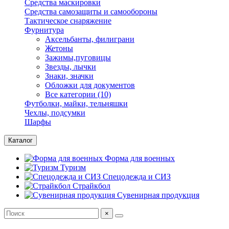
Средства маскировки
Средства самозащиты и самообороны
Тактическое снаряжение
Фурнитура
Аксельбанты, филиграни
Жетоны
Зажимы,пуговицы
Звезды, лычки
Знаки, значки
Обложки для документов
Все категории (10)
Футболки, майки, тельняшки
Чехлы, подсумки
Шарфы
Каталог
Форма для военных
Туризм
Спецодежда и СИЗ
Страйкбол
Сувенирная продукция
×