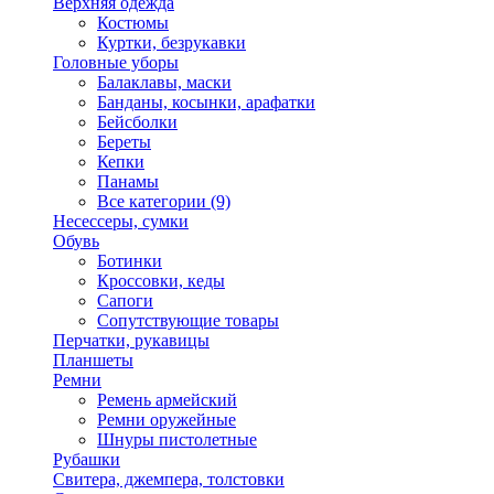
Верхняя одежда
Костюмы
Куртки, безрукавки
Головные уборы
Балаклавы, маски
Банданы, косынки, арафатки
Бейсболки
Береты
Кепки
Панамы
Все категории (9)
Несессеры, сумки
Обувь
Ботинки
Кроссовки, кеды
Сапоги
Сопутствующие товары
Перчатки, рукавицы
Планшеты
Ремни
Ремень армейский
Ремни оружейные
Шнуры пистолетные
Рубашки
Свитера, джемпера, толстовки