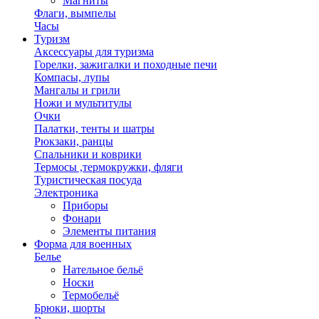
Магниты
Флаги, вымпелы
Часы
Туризм
Аксессуары для туризма
Горелки, зажигалки и походные печи
Компасы, лупы
Мангалы и грили
Ножи и мультитулы
Очки
Палатки, тенты и шатры
Рюкзаки, ранцы
Спальники и коврики
Термосы ,термокружки, фляги
Туристическая посуда
Электроника
Приборы
Фонари
Элементы питания
Форма для военных
Белье
Нательное бельё
Носки
Термобельё
Брюки, шорты