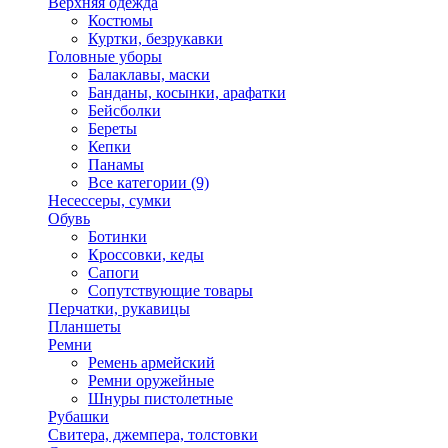
Верхняя одежда
Костюмы
Куртки, безрукавки
Головные уборы
Балаклавы, маски
Банданы, косынки, арафатки
Бейсболки
Береты
Кепки
Панамы
Все категории (9)
Несессеры, сумки
Обувь
Ботинки
Кроссовки, кеды
Сапоги
Сопутствующие товары
Перчатки, рукавицы
Планшеты
Ремни
Ремень армейский
Ремни оружейные
Шнуры пистолетные
Рубашки
Свитера, джемпера, толстовки