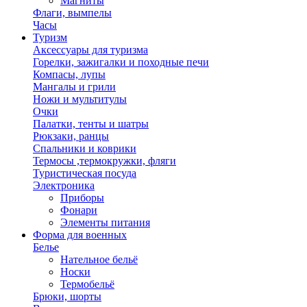
Магниты
Флаги, вымпелы
Часы
Туризм
Аксессуары для туризма
Горелки, зажигалки и походные печи
Компасы, лупы
Мангалы и грили
Ножи и мультитулы
Очки
Палатки, тенты и шатры
Рюкзаки, ранцы
Спальники и коврики
Термосы ,термокружки, фляги
Туристическая посуда
Электроника
Приборы
Фонари
Элементы питания
Форма для военных
Белье
Нательное бельё
Носки
Термобельё
Брюки, шорты