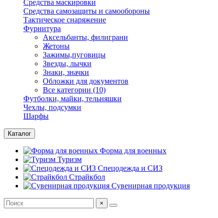
Средства маскировки
Средства самозащиты и самообороны
Тактическое снаряжение
Фурнитура
Аксельбанты, филиграни
Жетоны
Зажимы,пуговицы
Звезды, лычки
Знаки, значки
Обложки для документов
Все категории (10)
Футболки, майки, тельняшки
Чехлы, подсумки
Шарфы
Каталог
Форма для военных
Туризм
Спецодежда и СИЗ
Страйкбол
Сувенирная продукция
×