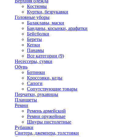
Верхняя одежда
Костюмы
Куртки, безрукавки
Головные уборы
Балаклавы, маски
Банданы, косынки, арафатки
Бейсболки
Береты
Кепки
Панамы
Все категории (9)
Несессеры, сумки
Обувь
Ботинки
Кроссовки, кеды
Сапоги
Сопутствующие товары
Перчатки, рукавицы
Планшеты
Ремни
Ремень армейский
Ремни оружейные
Шнуры пистолетные
Рубашки
Свитера, джемпера, толстовки