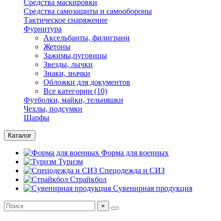
Средства маскировки
Средства самозащиты и самообороны
Тактическое снаряжение
Фурнитура
Аксельбанты, филиграни
Жетоны
Зажимы,пуговицы
Звезды, лычки
Знаки, значки
Обложки для документов
Все категории (10)
Футболки, майки, тельняшки
Чехлы, подсумки
Шарфы
Каталог
Форма для военных
Туризм
Спецодежда и СИЗ
Страйкбол
Сувенирная продукция
×