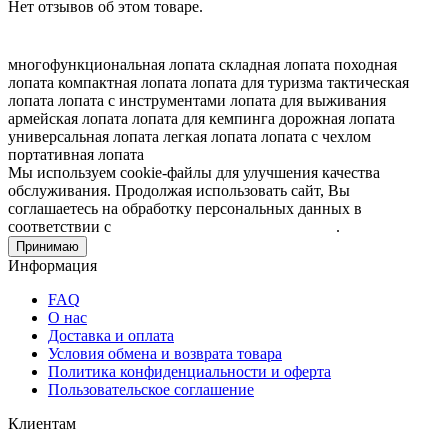
Нет отзывов об этом товаре.
многофункциональная лопата
складная лопата
походная
лопата
компактная лопата
лопата для туризма
тактическая
лопата
лопата с инструментами
лопата для выживания
армейская лопата
лопата для кемпинга
дорожная лопата
универсальная лопата
легкая лопата
лопата с чехлом
портативная лопата
Мы используем cookie-файлы для улучшения качества
обслуживания. Продолжая использовать сайт, Вы
соглашаетесь на обработку персональных данных в
соответствии с
Пользовательским соглашением
.
Принимаю
Информация
FAQ
О нас
Доставка и оплата
Условия обмена и возврата товара
Политика конфиденциальности и оферта
Пользовательское соглашение
Клиентам