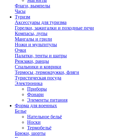
Магниты
Флаги, вымпелы
Часы
Туризм
Аксессуары для туризма
Горелки, зажигалки и походные печи
Компасы, лупы
Мангалы и грили
Ножи и мультитулы
Очки
Палатки, тенты и шатры
Рюкзаки, ранцы
Спальники и коврики
Термосы ,термокружки, фляги
Туристическая посуда
Электроника
Приборы
Фонари
Элементы питания
Форма для военных
Белье
Нательное бельё
Носки
Термобельё
Брюки, шорты