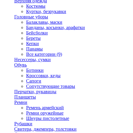
Верхняя одежда
Костюмы
Куртки, безрукавки
Головные уборы
Балаклавы, маски
Банданы, косынки, арафатки
Бейсболки
Береты
Кепки
Панамы
Все категории (9)
Несессеры, сумки
Обувь
Ботинки
Кроссовки, кеды
Сапоги
Сопутствующие товары
Перчатки, рукавицы
Планшеты
Ремни
Ремень армейский
Ремни оружейные
Шнуры пистолетные
Рубашки
Свитера, джемпера, толстовки