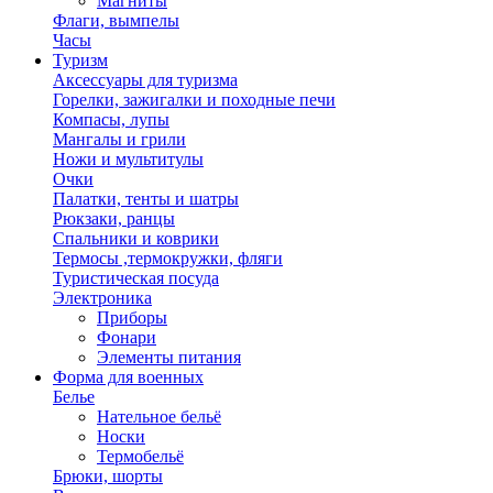
Магниты
Флаги, вымпелы
Часы
Туризм
Аксессуары для туризма
Горелки, зажигалки и походные печи
Компасы, лупы
Мангалы и грили
Ножи и мультитулы
Очки
Палатки, тенты и шатры
Рюкзаки, ранцы
Спальники и коврики
Термосы ,термокружки, фляги
Туристическая посуда
Электроника
Приборы
Фонари
Элементы питания
Форма для военных
Белье
Нательное бельё
Носки
Термобельё
Брюки, шорты