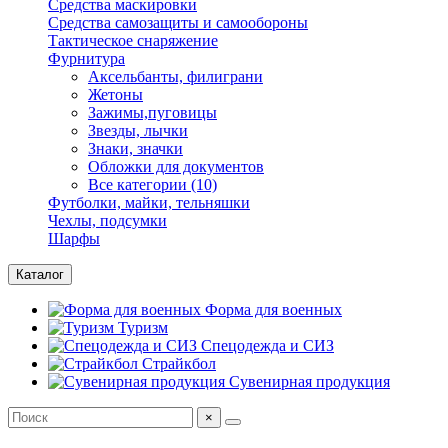
Средства маскировки
Средства самозащиты и самообороны
Тактическое снаряжение
Фурнитура
Аксельбанты, филиграни
Жетоны
Зажимы,пуговицы
Звезды, лычки
Знаки, значки
Обложки для документов
Все категории (10)
Футболки, майки, тельняшки
Чехлы, подсумки
Шарфы
Каталог
Форма для военных
Туризм
Спецодежда и СИЗ
Страйкбол
Сувенирная продукция
×