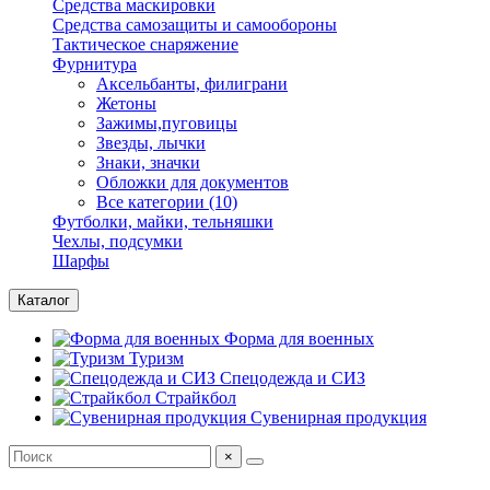
Средства маскировки
Средства самозащиты и самообороны
Тактическое снаряжение
Фурнитура
Аксельбанты, филиграни
Жетоны
Зажимы,пуговицы
Звезды, лычки
Знаки, значки
Обложки для документов
Все категории (10)
Футболки, майки, тельняшки
Чехлы, подсумки
Шарфы
Каталог
Форма для военных
Туризм
Спецодежда и СИЗ
Страйкбол
Сувенирная продукция
×