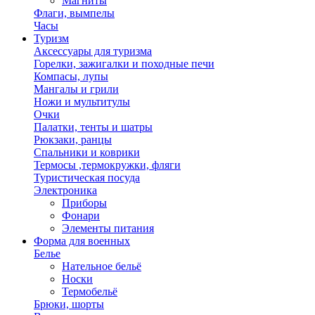
Магниты
Флаги, вымпелы
Часы
Туризм
Аксессуары для туризма
Горелки, зажигалки и походные печи
Компасы, лупы
Мангалы и грили
Ножи и мультитулы
Очки
Палатки, тенты и шатры
Рюкзаки, ранцы
Спальники и коврики
Термосы ,термокружки, фляги
Туристическая посуда
Электроника
Приборы
Фонари
Элементы питания
Форма для военных
Белье
Нательное бельё
Носки
Термобельё
Брюки, шорты