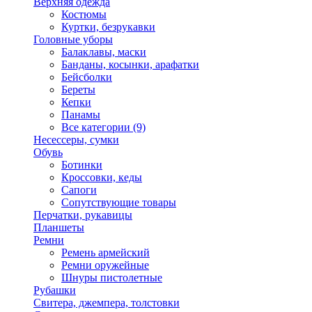
Верхняя одежда
Костюмы
Куртки, безрукавки
Головные уборы
Балаклавы, маски
Банданы, косынки, арафатки
Бейсболки
Береты
Кепки
Панамы
Все категории (9)
Несессеры, сумки
Обувь
Ботинки
Кроссовки, кеды
Сапоги
Сопутствующие товары
Перчатки, рукавицы
Планшеты
Ремни
Ремень армейский
Ремни оружейные
Шнуры пистолетные
Рубашки
Свитера, джемпера, толстовки