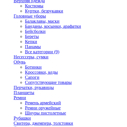
Верхняя одежда
Костюмы
Куртки, безрукавки
Головные уборы
Балаклавы, маски
Банданы, косынки, арафатки
Бейсболки
Береты
Кепки
Панамы
Все категории (9)
Несессеры, сумки
Обувь
Ботинки
Кроссовки, кеды
Сапоги
Сопутствующие товары
Перчатки, рукавицы
Планшеты
Ремни
Ремень армейский
Ремни оружейные
Шнуры пистолетные
Рубашки
Свитера, джемпера, толстовки