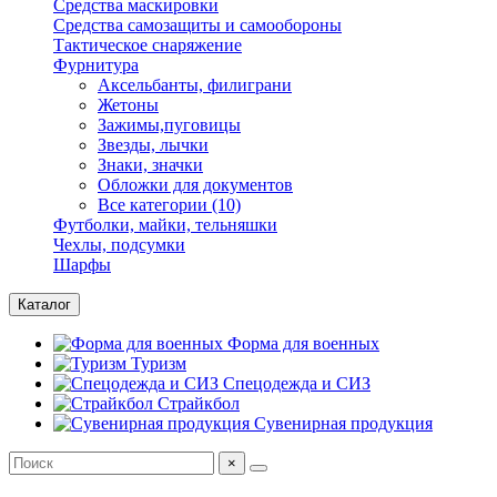
Средства маскировки
Средства самозащиты и самообороны
Тактическое снаряжение
Фурнитура
Аксельбанты, филиграни
Жетоны
Зажимы,пуговицы
Звезды, лычки
Знаки, значки
Обложки для документов
Все категории (10)
Футболки, майки, тельняшки
Чехлы, подсумки
Шарфы
Каталог
Форма для военных
Туризм
Спецодежда и СИЗ
Страйкбол
Сувенирная продукция
×