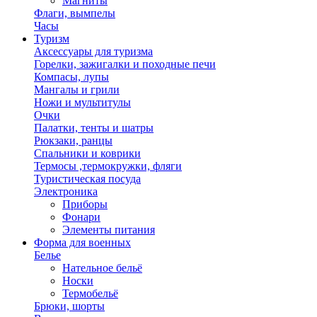
Магниты
Флаги, вымпелы
Часы
Туризм
Аксессуары для туризма
Горелки, зажигалки и походные печи
Компасы, лупы
Мангалы и грили
Ножи и мультитулы
Очки
Палатки, тенты и шатры
Рюкзаки, ранцы
Спальники и коврики
Термосы ,термокружки, фляги
Туристическая посуда
Электроника
Приборы
Фонари
Элементы питания
Форма для военных
Белье
Нательное бельё
Носки
Термобельё
Брюки, шорты