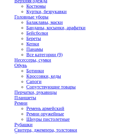
Верхняя одежда
Костюмы
Куртки, безрукавки
Головные уборы
Балаклавы, маски
Банданы, косынки, арафатки
Бейсболки
Береты
Кепки
Панамы
Все категории (9)
Несессеры, сумки
Обувь
Ботинки
Кроссовки, кеды
Сапоги
Сопутствующие товары
Перчатки, рукавицы
Планшеты
Ремни
Ремень армейский
Ремни оружейные
Шнуры пистолетные
Рубашки
Свитера, джемпера, толстовки