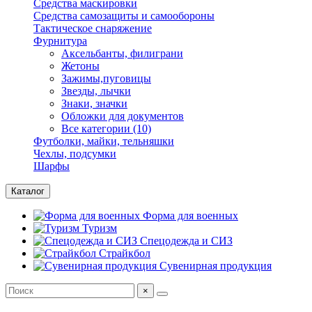
Средства маскировки
Средства самозащиты и самообороны
Тактическое снаряжение
Фурнитура
Аксельбанты, филиграни
Жетоны
Зажимы,пуговицы
Звезды, лычки
Знаки, значки
Обложки для документов
Все категории (10)
Футболки, майки, тельняшки
Чехлы, подсумки
Шарфы
Каталог
Форма для военных
Туризм
Спецодежда и СИЗ
Страйкбол
Сувенирная продукция
×