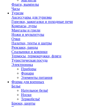
Магниты
Флаги, вымпелы
Часы
Туризм
Аксессуары для туризма
Горелки, зажигалки и походные печи
Компасы, лупы
Мангалы и грили
Ножи и мультитулы
Очки
Палатки, тенты и шатры
Рюкзаки, ранцы
Спальники и коврики
Термосы ,термокружки, фляги
Туристическая посуда
Электроника
Приборы
Фонари
Элементы питания
Форма для военных
Белье
Нательное бельё
Носки
Термобельё
Брюки, шорты