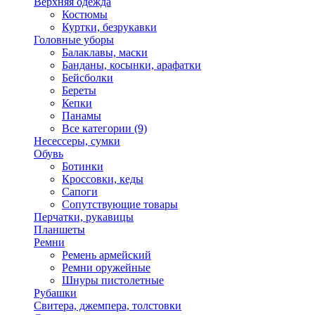
Верхняя одежда
Костюмы
Куртки, безрукавки
Головные уборы
Балаклавы, маски
Банданы, косынки, арафатки
Бейсболки
Береты
Кепки
Панамы
Все категории (9)
Несессеры, сумки
Обувь
Ботинки
Кроссовки, кеды
Сапоги
Сопутствующие товары
Перчатки, рукавицы
Планшеты
Ремни
Ремень армейский
Ремни оружейные
Шнуры пистолетные
Рубашки
Свитера, джемпера, толстовки