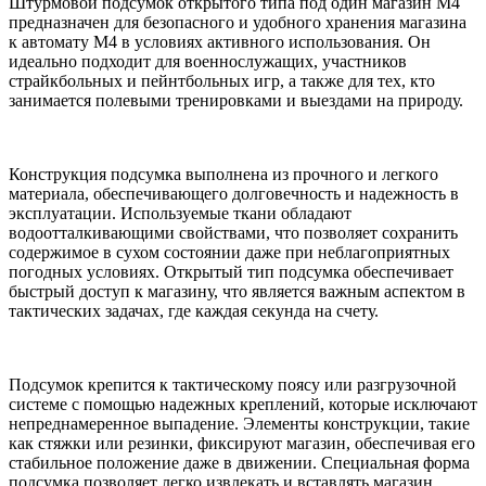
Штурмовой подсумок открытого типа под один магазин M4
предназначен для безопасного и удобного хранения магазина
к автомату M4 в условиях активного использования. Он
идеально подходит для военнослужащих, участников
страйкбольных и пейнтбольных игр, а также для тех, кто
занимается полевыми тренировками и выездами на природу.
Конструкция подсумка выполнена из прочного и легкого
материала, обеспечивающего долговечность и надежность в
эксплуатации. Используемые ткани обладают
водоотталкивающими свойствами, что позволяет сохранить
содержимое в сухом состоянии даже при неблагоприятных
погодных условиях. Открытый тип подсумка обеспечивает
быстрый доступ к магазину, что является важным аспектом в
тактических задачах, где каждая секунда на счету.
Подсумок крепится к тактическому поясу или разгрузочной
системе с помощью надежных креплений, которые исключают
непреднамеренное выпадение. Элементы конструкции, такие
как стяжки или резинки, фиксируют магазин, обеспечивая его
стабильное положение даже в движении. Специальная форма
подсумка позволяет легко извлекать и вставлять магазин