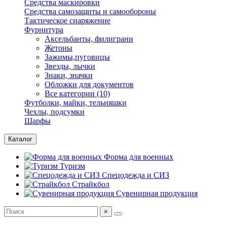
Средства маскировки
Средства самозащиты и самообороны
Тактическое снаряжение
Фурнитура
Аксельбанты, филиграни
Жетоны
Зажимы,пуговицы
Звезды, лычки
Знаки, значки
Обложки для документов
Все категории (10)
Футболки, майки, тельняшки
Чехлы, подсумки
Шарфы
Каталог
Форма для военных
Туризм
Спецодежда и СИЗ
Страйкбол
Сувенирная продукция
×