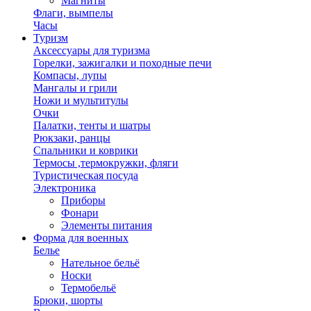
Магниты
Флаги, вымпелы
Часы
Туризм
Аксессуары для туризма
Горелки, зажигалки и походные печи
Компасы, лупы
Мангалы и грили
Ножи и мультитулы
Очки
Палатки, тенты и шатры
Рюкзаки, ранцы
Спальники и коврики
Термосы ,термокружки, фляги
Туристическая посуда
Электроника
Приборы
Фонари
Элементы питания
Форма для военных
Белье
Нательное бельё
Носки
Термобельё
Брюки, шорты