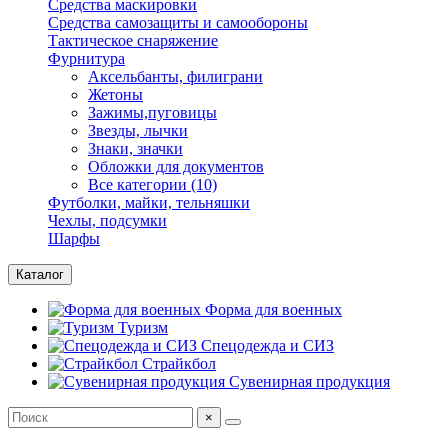
Средства маскировки
Средства самозащиты и самообороны
Тактическое снаряжение
Фурнитура
Аксельбанты, филиграни
Жетоны
Зажимы,пуговицы
Звезды, лычки
Знаки, значки
Обложки для документов
Все категории (10)
Футболки, майки, тельняшки
Чехлы, подсумки
Шарфы
Каталог
Форма для военных
Туризм
Спецодежда и СИЗ
Страйкбол
Сувенирная продукция
×