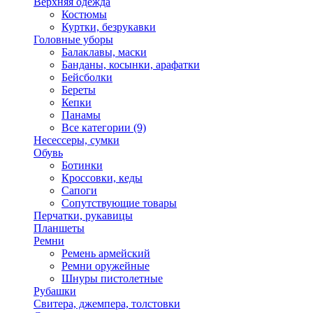
Верхняя одежда
Костюмы
Куртки, безрукавки
Головные уборы
Балаклавы, маски
Банданы, косынки, арафатки
Бейсболки
Береты
Кепки
Панамы
Все категории (9)
Несессеры, сумки
Обувь
Ботинки
Кроссовки, кеды
Сапоги
Сопутствующие товары
Перчатки, рукавицы
Планшеты
Ремни
Ремень армейский
Ремни оружейные
Шнуры пистолетные
Рубашки
Свитера, джемпера, толстовки