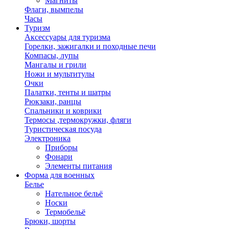
Магниты
Флаги, вымпелы
Часы
Туризм
Аксессуары для туризма
Горелки, зажигалки и походные печи
Компасы, лупы
Мангалы и грили
Ножи и мультитулы
Очки
Палатки, тенты и шатры
Рюкзаки, ранцы
Спальники и коврики
Термосы ,термокружки, фляги
Туристическая посуда
Электроника
Приборы
Фонари
Элементы питания
Форма для военных
Белье
Нательное бельё
Носки
Термобельё
Брюки, шорты