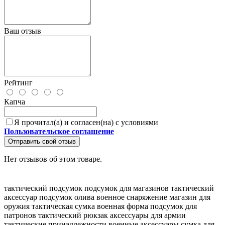
Ваш отзыв
Рейтинг
Капча
Я прочитал(а) и согласен(на) с условиями
Пользовательское соглашение
Отправить свой отзыв
Нет отзывов об этом товаре.
тактический подсумок
подсумок для магазинов
тактический
аксессуар
подсумок олива
военное снаряжение
магазин для
оружия
тактическая сумка
военная форма
подсумок для
патронов
тактический рюкзак
аксессуары для армии
тактические принадлежности
военные аксессуары
сумка для