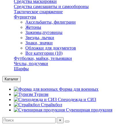
Средства маскировки
Средства самозащиты и самообороны
Тактическое снаряжение
Фурнитура
Аксельбанты, филиграни
Жетоны
Зажимы,пуговицы
Звезды, лычки
Знаки, значки
Обложки для документов
Все категории (10)
Футболки, майки, тельняшки
Чехлы, подсумки
Шарфы
Каталог
Форма для военных
Туризм
Спецодежда и СИЗ
Страйкбол
Сувенирная продукция
×