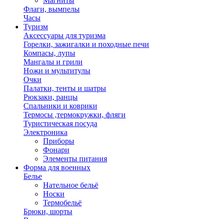
Магниты
Флаги, вымпелы
Часы
Туризм
Аксессуары для туризма
Горелки, зажигалки и походные печи
Компасы, лупы
Мангалы и грили
Ножи и мультитулы
Очки
Палатки, тенты и шатры
Рюкзаки, ранцы
Спальники и коврики
Термосы ,термокружки, фляги
Туристическая посуда
Электроника
Приборы
Фонари
Элементы питания
Форма для военных
Белье
Нательное бельё
Носки
Термобельё
Брюки, шорты