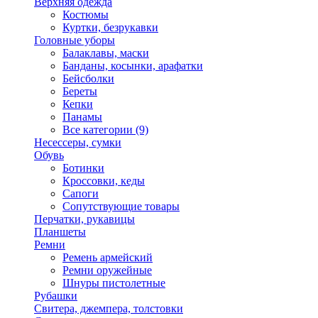
Верхняя одежда
Костюмы
Куртки, безрукавки
Головные уборы
Балаклавы, маски
Банданы, косынки, арафатки
Бейсболки
Береты
Кепки
Панамы
Все категории (9)
Несессеры, сумки
Обувь
Ботинки
Кроссовки, кеды
Сапоги
Сопутствующие товары
Перчатки, рукавицы
Планшеты
Ремни
Ремень армейский
Ремни оружейные
Шнуры пистолетные
Рубашки
Свитера, джемпера, толстовки