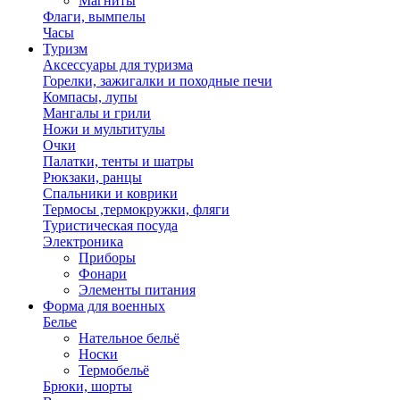
Магниты
Флаги, вымпелы
Часы
Туризм
Аксессуары для туризма
Горелки, зажигалки и походные печи
Компасы, лупы
Мангалы и грили
Ножи и мультитулы
Очки
Палатки, тенты и шатры
Рюкзаки, ранцы
Спальники и коврики
Термосы ,термокружки, фляги
Туристическая посуда
Электроника
Приборы
Фонари
Элементы питания
Форма для военных
Белье
Нательное бельё
Носки
Термобельё
Брюки, шорты