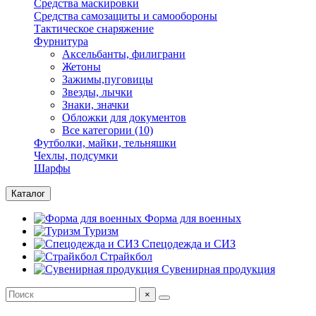
Средства маскировки
Средства самозащиты и самообороны
Тактическое снаряжение
Фурнитура
Аксельбанты, филиграни
Жетоны
Зажимы,пуговицы
Звезды, лычки
Знаки, значки
Обложки для документов
Все категории (10)
Футболки, майки, тельняшки
Чехлы, подсумки
Шарфы
Каталог
Форма для военных
Туризм
Спецодежда и СИЗ
Страйкбол
Сувенирная продукция
×