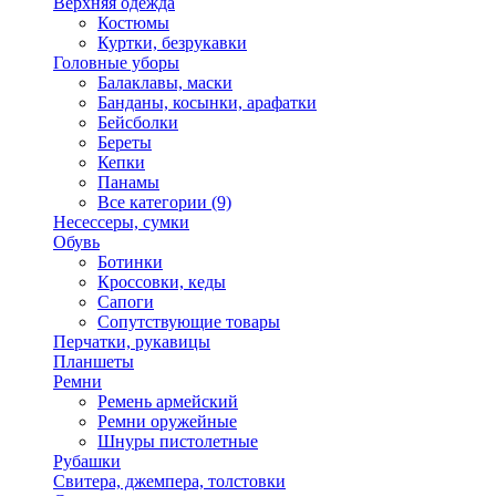
Верхняя одежда
Костюмы
Куртки, безрукавки
Головные уборы
Балаклавы, маски
Банданы, косынки, арафатки
Бейсболки
Береты
Кепки
Панамы
Все категории (9)
Несессеры, сумки
Обувь
Ботинки
Кроссовки, кеды
Сапоги
Сопутствующие товары
Перчатки, рукавицы
Планшеты
Ремни
Ремень армейский
Ремни оружейные
Шнуры пистолетные
Рубашки
Свитера, джемпера, толстовки