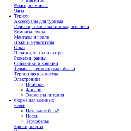
Магниты
Флаги, вымпелы
Часы
Туризм
Аксессуары для туризма
Горелки, зажигалки и походные печи
Компасы, лупы
Мангалы и грили
Ножи и мультитулы
Очки
Палатки, тенты и шатры
Рюкзаки, ранцы
Спальники и коврики
Термосы ,термокружки, фляги
Туристическая посуда
Электроника
Приборы
Фонари
Элементы питания
Форма для военных
Белье
Нательное бельё
Носки
Термобельё
Брюки, шорты