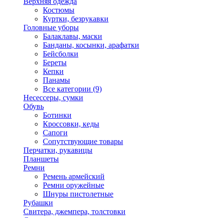
Верхняя одежда
Костюмы
Куртки, безрукавки
Головные уборы
Балаклавы, маски
Банданы, косынки, арафатки
Бейсболки
Береты
Кепки
Панамы
Все категории (9)
Несессеры, сумки
Обувь
Ботинки
Кроссовки, кеды
Сапоги
Сопутствующие товары
Перчатки, рукавицы
Планшеты
Ремни
Ремень армейский
Ремни оружейные
Шнуры пистолетные
Рубашки
Свитера, джемпера, толстовки