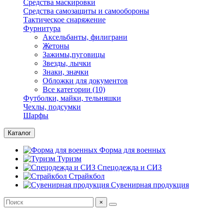
Средства маскировки
Средства самозащиты и самообороны
Тактическое снаряжение
Фурнитура
Аксельбанты, филиграни
Жетоны
Зажимы,пуговицы
Звезды, лычки
Знаки, значки
Обложки для документов
Все категории (10)
Футболки, майки, тельняшки
Чехлы, подсумки
Шарфы
Каталог
Форма для военных
Туризм
Спецодежда и СИЗ
Страйкбол
Сувенирная продукция
×