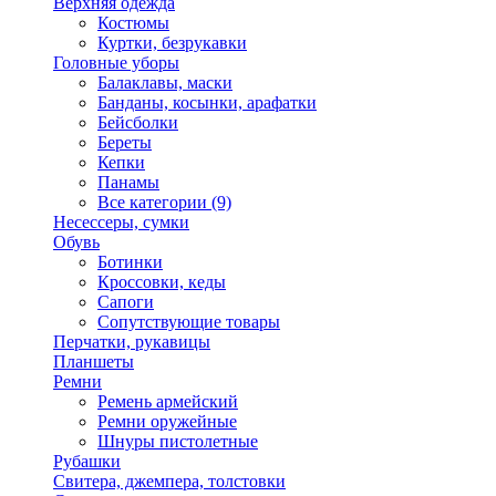
Верхняя одежда
Костюмы
Куртки, безрукавки
Головные уборы
Балаклавы, маски
Банданы, косынки, арафатки
Бейсболки
Береты
Кепки
Панамы
Все категории (9)
Несессеры, сумки
Обувь
Ботинки
Кроссовки, кеды
Сапоги
Сопутствующие товары
Перчатки, рукавицы
Планшеты
Ремни
Ремень армейский
Ремни оружейные
Шнуры пистолетные
Рубашки
Свитера, джемпера, толстовки