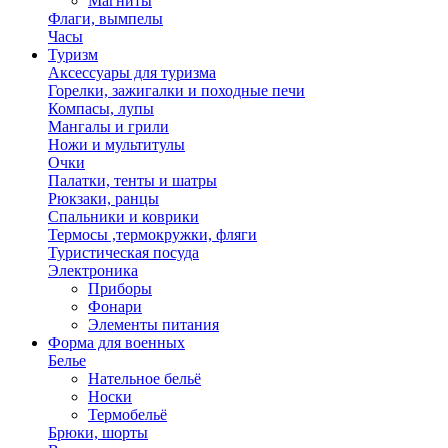
Магниты
Флаги, вымпелы
Часы
Туризм
Аксессуары для туризма
Горелки, зажигалки и походные печи
Компасы, лупы
Мангалы и грили
Ножи и мультитулы
Очки
Палатки, тенты и шатры
Рюкзаки, ранцы
Спальники и коврики
Термосы ,термокружки, фляги
Туристическая посуда
Электроника
Приборы
Фонари
Элементы питания
Форма для военных
Белье
Нательное бельё
Носки
Термобельё
Брюки, шорты