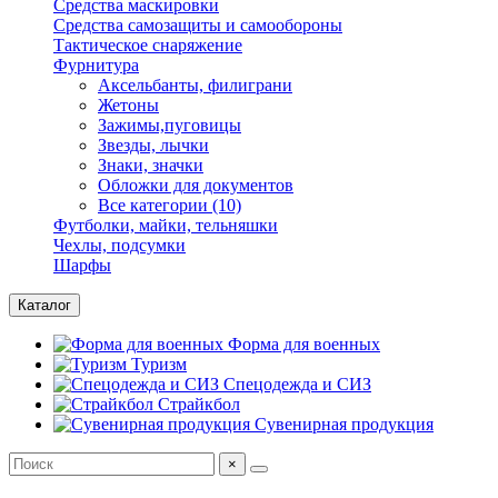
Средства маскировки
Средства самозащиты и самообороны
Тактическое снаряжение
Фурнитура
Аксельбанты, филиграни
Жетоны
Зажимы,пуговицы
Звезды, лычки
Знаки, значки
Обложки для документов
Все категории (10)
Футболки, майки, тельняшки
Чехлы, подсумки
Шарфы
Каталог
Форма для военных
Туризм
Спецодежда и СИЗ
Страйкбол
Сувенирная продукция
×