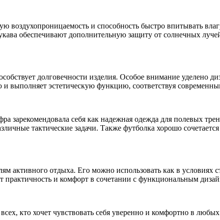
ую воздухопроницаемость и способность быстро впитывать влагу
кава обеспечивают дополнительную защиту от солнечных лучей 
особствует долговечности изделия. Особое внимание уделено д
 но и выполняет эстетическую функцию, соответствуя современн
фра зарекомендовала себя как надежная одежда для полевых тре
азличные тактические задачи. Также футболка хорошо сочетаетс
ям активного отдыха. Его можно использовать как в условиях 
ит практичность и комфорт в сочетании с функциональным дизай
всех, кто хочет чувствовать себя уверенно и комфортно в любых 