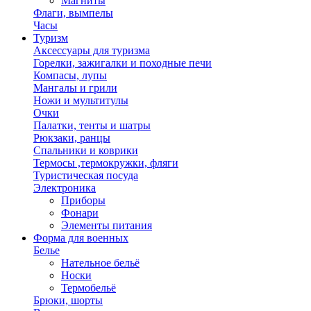
Магниты
Флаги, вымпелы
Часы
Туризм
Аксессуары для туризма
Горелки, зажигалки и походные печи
Компасы, лупы
Мангалы и грили
Ножи и мультитулы
Очки
Палатки, тенты и шатры
Рюкзаки, ранцы
Спальники и коврики
Термосы ,термокружки, фляги
Туристическая посуда
Электроника
Приборы
Фонари
Элементы питания
Форма для военных
Белье
Нательное бельё
Носки
Термобельё
Брюки, шорты