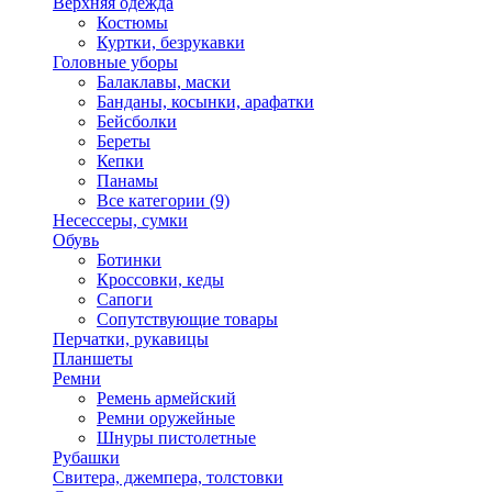
Верхняя одежда
Костюмы
Куртки, безрукавки
Головные уборы
Балаклавы, маски
Банданы, косынки, арафатки
Бейсболки
Береты
Кепки
Панамы
Все категории (9)
Несессеры, сумки
Обувь
Ботинки
Кроссовки, кеды
Сапоги
Сопутствующие товары
Перчатки, рукавицы
Планшеты
Ремни
Ремень армейский
Ремни оружейные
Шнуры пистолетные
Рубашки
Свитера, джемпера, толстовки