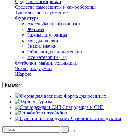
Средства маскировки
Средства самозащиты и самообороны
Тактическое снаряжение
Фурнитура
Аксельбанты, филиграни
Жетоны
Зажимы,пуговицы
Звезды, лычки
Знаки, значки
Обложки для документов
Все категории (10)
Футболки, майки, тельняшки
Чехлы, подсумки
Шарфы
Каталог
Форма для военных
Туризм
Спецодежда и СИЗ
Страйкбол
Сувенирная продукция
×