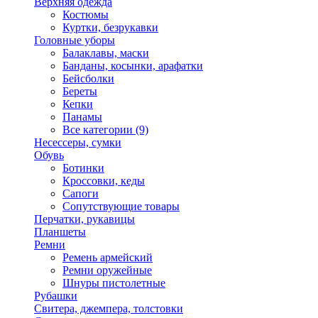
Верхняя одежда
Костюмы
Куртки, безрукавки
Головные уборы
Балаклавы, маски
Банданы, косынки, арафатки
Бейсболки
Береты
Кепки
Панамы
Все категории (9)
Несессеры, сумки
Обувь
Ботинки
Кроссовки, кеды
Сапоги
Сопутствующие товары
Перчатки, рукавицы
Планшеты
Ремни
Ремень армейский
Ремни оружейные
Шнуры пистолетные
Рубашки
Свитера, джемпера, толстовки