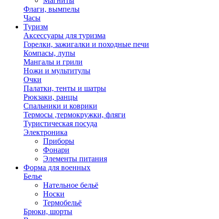
Магниты
Флаги, вымпелы
Часы
Туризм
Аксессуары для туризма
Горелки, зажигалки и походные печи
Компасы, лупы
Мангалы и грили
Ножи и мультитулы
Очки
Палатки, тенты и шатры
Рюкзаки, ранцы
Спальники и коврики
Термосы ,термокружки, фляги
Туристическая посуда
Электроника
Приборы
Фонари
Элементы питания
Форма для военных
Белье
Нательное бельё
Носки
Термобельё
Брюки, шорты