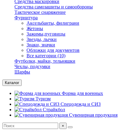
Средства маскировки
Средства самозащиты и самообороны
Тактическое снаряжение
Фурнитура
Аксельбанты, филиграни
Жетоны
Зажимы,пуговицы
Звезды, лычки
Знаки, значки
Обложки для документов
Все категории (10)
Футболки, майки, тельняшки
Чехлы, подсумки
Шарфы
Каталог
Форма для военных
Туризм
Спецодежда и СИЗ
Страйкбол
Сувенирная продукция
×