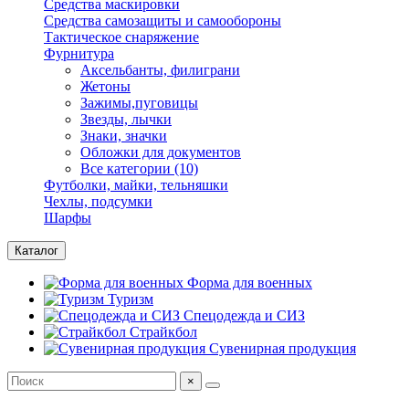
Средства маскировки
Средства самозащиты и самообороны
Тактическое снаряжение
Фурнитура
Аксельбанты, филиграни
Жетоны
Зажимы,пуговицы
Звезды, лычки
Знаки, значки
Обложки для документов
Все категории (10)
Футболки, майки, тельняшки
Чехлы, подсумки
Шарфы
Каталог
Форма для военных
Туризм
Спецодежда и СИЗ
Страйкбол
Сувенирная продукция
×