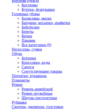
Верхняя одежда
Костюмы
Куртки, безрукавки
Головные уборы
Балаклавы, маски
Банданы, косынки, арафатки
Бейсболки
Береты
Кепки
Панамы
Все категории (9)
Несессеры, сумки
Обувь
Ботинки
Кроссовки, кеды
Сапоги
Сопутствующие товары
Перчатки, рукавицы
Планшеты
Ремни
Ремень армейский
Ремни оружейные
Шнуры пистолетные
Рубашки
Свитера, джемпера, толстовки