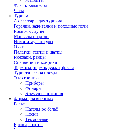
Магниты
Флаги, вымпелы
Часы
Туризм
Аксессуары для туризма
Горелки, зажигалки и походные печи
Компасы, лупы
Мангалы и грили
Ножи и мультитулы
Очки
Палатки, тенты и шатры
Рюкзаки, ранцы
Спальники и коврики
Термосы ,термокружки, фляги
Туристическая посуда
Электроника
Приборы
Фонари
Элементы питания
Форма для военных
Белье
Нательное бельё
Носки
Термобельё
Брюки, шорты