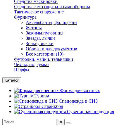
Средства маскировки
Средства самозащиты и самообороны
Тактическое снаряжение
Фурнитура
Аксельбанты, филиграни
Жетоны
Зажимы,пуговицы
Звезды, лычки
Знаки, значки
Обложки для документов
Все категории (10)
Футболки, майки, тельняшки
Чехлы, подсумки
Шарфы
Каталог
Форма для военных
Туризм
Спецодежда и СИЗ
Страйкбол
Сувенирная продукция
×