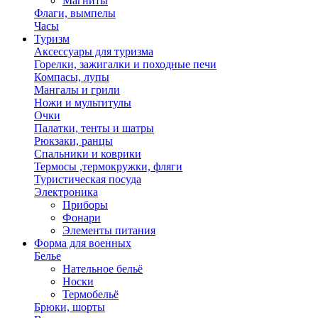
Магниты
Флаги, вымпелы
Часы
Туризм
Аксессуары для туризма
Горелки, зажигалки и походные печи
Компасы, лупы
Мангалы и грили
Ножи и мультитулы
Очки
Палатки, тенты и шатры
Рюкзаки, ранцы
Спальники и коврики
Термосы ,термокружки, фляги
Туристическая посуда
Электроника
Приборы
Фонари
Элементы питания
Форма для военных
Белье
Нательное бельё
Носки
Термобельё
Брюки, шорты