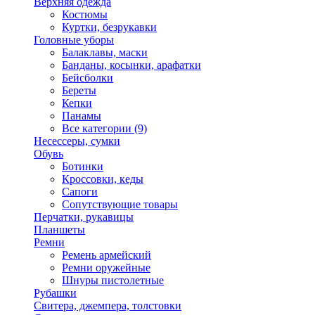
Верхняя одежда
Костюмы
Куртки, безрукавки
Головные уборы
Балаклавы, маски
Банданы, косынки, арафатки
Бейсболки
Береты
Кепки
Панамы
Все категории (9)
Несессеры, сумки
Обувь
Ботинки
Кроссовки, кеды
Сапоги
Сопутствующие товары
Перчатки, рукавицы
Планшеты
Ремни
Ремень армейский
Ремни оружейные
Шнуры пистолетные
Рубашки
Свитера, джемпера, толстовки