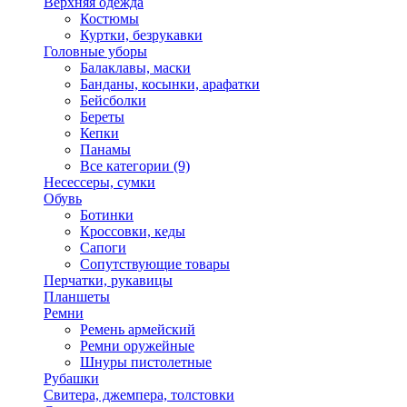
Верхняя одежда
Костюмы
Куртки, безрукавки
Головные уборы
Балаклавы, маски
Банданы, косынки, арафатки
Бейсболки
Береты
Кепки
Панамы
Все категории (9)
Несессеры, сумки
Обувь
Ботинки
Кроссовки, кеды
Сапоги
Сопутствующие товары
Перчатки, рукавицы
Планшеты
Ремни
Ремень армейский
Ремни оружейные
Шнуры пистолетные
Рубашки
Свитера, джемпера, толстовки