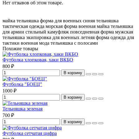
Нет отзывов об этом товаре.
майка тельняшка
форма для военных
синяя тельняшка
тактическая одежда
морская форма
военная майка
тельняшка
для армии
стильный камуфляж
повседневная форма
мужская
тельняшка
экипировка для военных
летняя форма
одежда для
тактики
военная мода
тельняшка с полосами
Похожие товары
Футболка хлопковая, хаки ВКБО
800 ₽
В корзину
Футболка "БОЕЦ"
1000 ₽
В корзину
Тельняшка зеленая
700 ₽
В корзину
Футболка сетчатая цифра