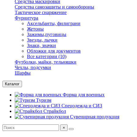
Средства маскировки
Средства самозащиты и самообороны
Тактическое снаряжение
Фурнитура
Аксельбанты, филиграни
Жетоны
Зажимы,пуговицы
Звезды, лычки
Знаки, значки
Обложки для документов
Все категории (10)
Футболки, майки, тельняшки
Чехлы, подсумки
Шарфы
Каталог
Форма для военных
Туризм
Спецодежда и СИЗ
Страйкбол
Сувенирная продукция
×