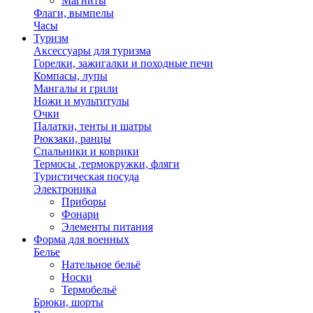
Магниты
Флаги, вымпелы
Часы
Туризм
Аксессуары для туризма
Горелки, зажигалки и походные печи
Компасы, лупы
Мангалы и грили
Ножи и мультитулы
Очки
Палатки, тенты и шатры
Рюкзаки, ранцы
Спальники и коврики
Термосы ,термокружки, фляги
Туристическая посуда
Электроника
Приборы
Фонари
Элементы питания
Форма для военных
Белье
Нательное бельё
Носки
Термобельё
Брюки, шорты