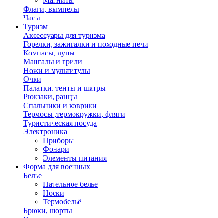
Магниты
Флаги, вымпелы
Часы
Туризм
Аксессуары для туризма
Горелки, зажигалки и походные печи
Компасы, лупы
Мангалы и грили
Ножи и мультитулы
Очки
Палатки, тенты и шатры
Рюкзаки, ранцы
Спальники и коврики
Термосы ,термокружки, фляги
Туристическая посуда
Электроника
Приборы
Фонари
Элементы питания
Форма для военных
Белье
Нательное бельё
Носки
Термобельё
Брюки, шорты