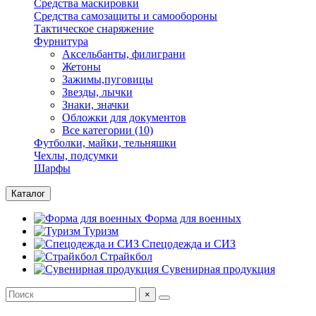
Средства маскировки
Средства самозащиты и самообороны
Тактическое снаряжение
Фурнитура
Аксельбанты, филиграни
Жетоны
Зажимы,пуговицы
Звезды, лычки
Знаки, значки
Обложки для документов
Все категории (10)
Футболки, майки, тельняшки
Чехлы, подсумки
Шарфы
Каталог
Форма для военных
Туризм
Спецодежда и СИЗ
Страйкбол
Сувенирная продукция
×