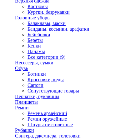
Верхняя одежда
Костюмы
Куртки, безрукавки
Головные уборы
Балаклавы, маски
Банданы, косынки, арафатки
Бейсболки
Береты
Кепки
Панамы
Все категории (9)
Несессеры, сумки
Обувь
Ботинки
Кроссовки, кеды
Сапоги
Сопутствующие товары
Перчатки, рукавицы
Планшеты
Ремни
Ремень армейский
Ремни оружейные
Шнуры пистолетные
Рубашки
Свитера, джемпера, толстовки