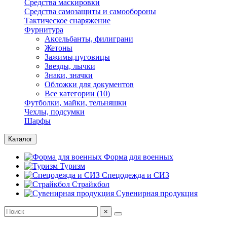
Средства маскировки
Средства самозащиты и самообороны
Тактическое снаряжение
Фурнитура
Аксельбанты, филиграни
Жетоны
Зажимы,пуговицы
Звезды, лычки
Знаки, значки
Обложки для документов
Все категории (10)
Футболки, майки, тельняшки
Чехлы, подсумки
Шарфы
Каталог
Форма для военных
Туризм
Спецодежда и СИЗ
Страйкбол
Сувенирная продукция
×