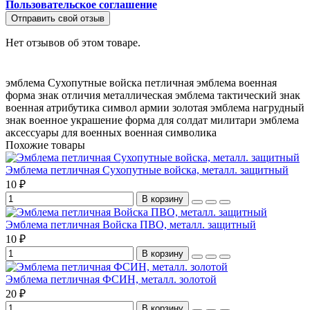
Пользовательское соглашение
Отправить свой отзыв
Нет отзывов об этом товаре.
эмблема Сухопутные войска
петличная эмблема
военная
форма
знак отличия
металлическая эмблема
тактический знак
военная атрибутика
символ армии
золотая эмблема
нагрудный
знак
военное украшение
форма для солдат
милитари эмблема
аксессуары для военных
военная символика
Похожие товары
Эмблема петличная Сухопутные войска, металл. защитный
10 ₽
В корзину
Эмблема петличная Войска ПВО, металл. защитный
10 ₽
В корзину
Эмблема петличная ФСИН, металл. золотой
20 ₽
В корзину