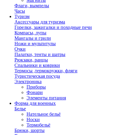
Магниты
Флаги, вымпелы
Часы
Туризм
Аксессуары для туризма
Горелки, зажигалки и походные печи
Компасы, лупы
Мангалы и грили
Ножи и мультитулы
Очки
Палатки, тенты и шатры
Рюкзаки, ранцы
Спальники и коврики
Термосы ,термокружки, фляги
Туристическая посуда
Электроника
Приборы
Фонари
Элементы питания
Форма для военных
Белье
Нательное бельё
Носки
Термобельё
Брюки, шорты