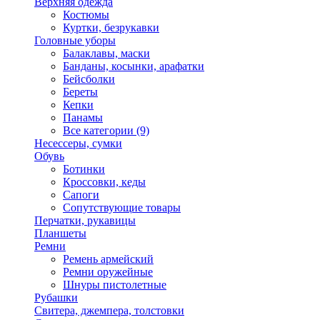
Верхняя одежда
Костюмы
Куртки, безрукавки
Головные уборы
Балаклавы, маски
Банданы, косынки, арафатки
Бейсболки
Береты
Кепки
Панамы
Все категории (9)
Несессеры, сумки
Обувь
Ботинки
Кроссовки, кеды
Сапоги
Сопутствующие товары
Перчатки, рукавицы
Планшеты
Ремни
Ремень армейский
Ремни оружейные
Шнуры пистолетные
Рубашки
Свитера, джемпера, толстовки