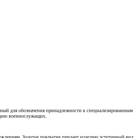
нный для обозначения принадлежности к специализированным
кацию военнослужащих.
реждениям. Золотое покрытие придает изделию эстетичный вид,