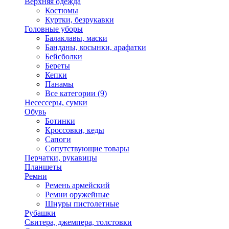
Верхняя одежда
Костюмы
Куртки, безрукавки
Головные уборы
Балаклавы, маски
Банданы, косынки, арафатки
Бейсболки
Береты
Кепки
Панамы
Все категории (9)
Несессеры, сумки
Обувь
Ботинки
Кроссовки, кеды
Сапоги
Сопутствующие товары
Перчатки, рукавицы
Планшеты
Ремни
Ремень армейский
Ремни оружейные
Шнуры пистолетные
Рубашки
Свитера, джемпера, толстовки