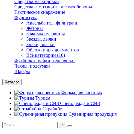
Средства маскировки
Средства самозащиты и самообороны
Тактическое снаряжение
Фурнитура
Аксельбанты, филиграни
Жетоны
Зажимы,пуговицы
Звезды, лычки
Знаки, значки
Обложки для документов
Все категории (10)
Футболки, майки, тельняшки
Чехлы, подсумки
Шарфы
Каталог
Форма для военных
Туризм
Спецодежда и СИЗ
Страйкбол
Сувенирная продукция
×