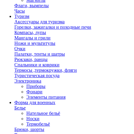
Магниты
Флаги, вымпелы
Часы
Туризм
Аксессуары для туризма
Горелки, зажигалки и походные печи
Компасы, лупы
Мангалы и грили
Ножи и мультитулы
Очки
Палатки, тенты и шатры
Рюкзаки, ранцы
Спальники и коврики
Термосы ,термокружки, фляги
Туристическая посуда
Электроника
Приборы
Фонари
Элементы питания
Форма для военных
Белье
Нательное бельё
Носки
Термобельё
Брюки, шорты