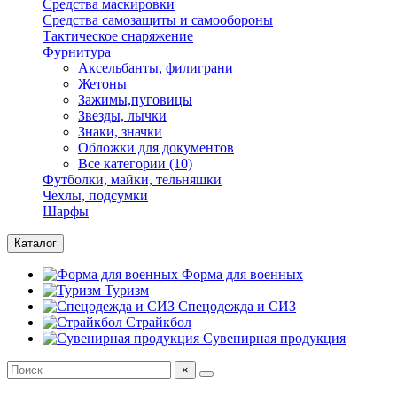
Средства маскировки
Средства самозащиты и самообороны
Тактическое снаряжение
Фурнитура
Аксельбанты, филиграни
Жетоны
Зажимы,пуговицы
Звезды, лычки
Знаки, значки
Обложки для документов
Все категории (10)
Футболки, майки, тельняшки
Чехлы, подсумки
Шарфы
Каталог
Форма для военных
Туризм
Спецодежда и СИЗ
Страйкбол
Сувенирная продукция
×