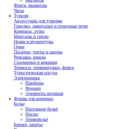
Магниты
Флаги, вымпелы
Часы
Туризм
Аксессуары для туризма
Горелки, зажигалки и походные печи
Компасы, лупы
Мангалы и грили
Ножи и мультитулы
Очки
Палатки, тенты и шатры
Рюкзаки, ранцы
Спальники и коврики
Термосы ,термокружки, фляги
Туристическая посуда
Электроника
Приборы
Фонари
Элементы питания
Форма для военных
Белье
Нательное бельё
Носки
Термобельё
Брюки, шорты