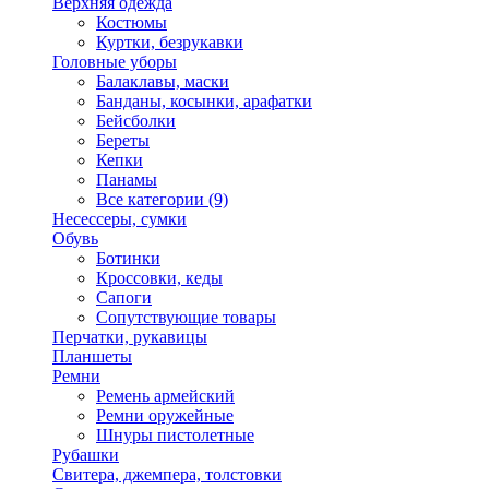
Верхняя одежда
Костюмы
Куртки, безрукавки
Головные уборы
Балаклавы, маски
Банданы, косынки, арафатки
Бейсболки
Береты
Кепки
Панамы
Все категории (9)
Несессеры, сумки
Обувь
Ботинки
Кроссовки, кеды
Сапоги
Сопутствующие товары
Перчатки, рукавицы
Планшеты
Ремни
Ремень армейский
Ремни оружейные
Шнуры пистолетные
Рубашки
Свитера, джемпера, толстовки