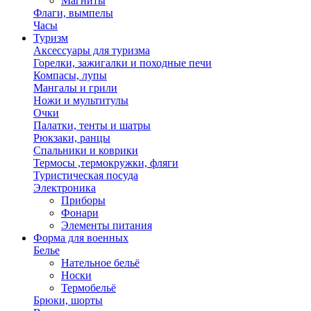
Магниты
Флаги, вымпелы
Часы
Туризм
Аксессуары для туризма
Горелки, зажигалки и походные печи
Компасы, лупы
Мангалы и грили
Ножи и мультитулы
Очки
Палатки, тенты и шатры
Рюкзаки, ранцы
Спальники и коврики
Термосы ,термокружки, фляги
Туристическая посуда
Электроника
Приборы
Фонари
Элементы питания
Форма для военных
Белье
Нательное бельё
Носки
Термобельё
Брюки, шорты