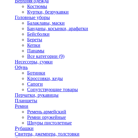
Верхняя одежда
Костюмы
Куртки, безрукавки
Головные уборы
Балаклавы, маски
Банданы, косынки, арафатки
Бейсболки
Береты
Кепки
Панамы
Все категории (9)
Несессеры, сумки
Обувь
Ботинки
Кроссовки, кеды
Сапоги
Сопутствующие товары
Перчатки, рукавицы
Планшеты
Ремни
Ремень армейский
Ремни оружейные
Шнуры пистолетные
Рубашки
Свитера, джемпера, толстовки