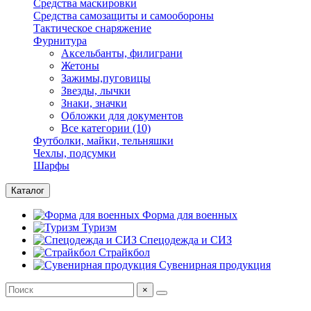
Средства маскировки
Средства самозащиты и самообороны
Тактическое снаряжение
Фурнитура
Аксельбанты, филиграни
Жетоны
Зажимы,пуговицы
Звезды, лычки
Знаки, значки
Обложки для документов
Все категории (10)
Футболки, майки, тельняшки
Чехлы, подсумки
Шарфы
Каталог
Форма для военных
Туризм
Спецодежда и СИЗ
Страйкбол
Сувенирная продукция
×