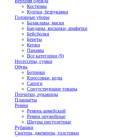
Верхняя одежда
Костюмы
Куртки, безрукавки
Головные уборы
Балаклавы, маски
Банданы, косынки, арафатки
Бейсболки
Береты
Кепки
Панамы
Все категории (9)
Несессеры, сумки
Обувь
Ботинки
Кроссовки, кеды
Сапоги
Сопутствующие товары
Перчатки, рукавицы
Планшеты
Ремни
Ремень армейский
Ремни оружейные
Шнуры пистолетные
Рубашки
Свитера, джемпера, толстовки