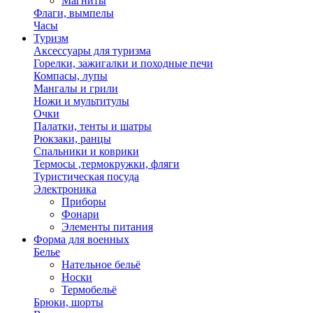
Магниты
Флаги, вымпелы
Часы
Туризм
Аксессуары для туризма
Горелки, зажигалки и походные печи
Компасы, лупы
Мангалы и грили
Ножи и мультитулы
Очки
Палатки, тенты и шатры
Рюкзаки, ранцы
Спальники и коврики
Термосы ,термокружки, фляги
Туристическая посуда
Электроника
Приборы
Фонари
Элементы питания
Форма для военных
Белье
Нательное бельё
Носки
Термобельё
Брюки, шорты