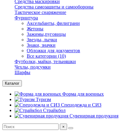
Средства маскировки
Средства самозащиты и самообороны
Тактическое снаряжение
Фурнитура
Аксельбанты, филиграни
Жетоны
Зажимы,пуговицы
Звезды, лычки
Знаки, значки
Обложки для документов
Все категории (10)
Футболки, майки, тельняшки
Чехлы, подсумки
Шарфы
Каталог
Форма для военных
Туризм
Спецодежда и СИЗ
Страйкбол
Сувенирная продукция
×