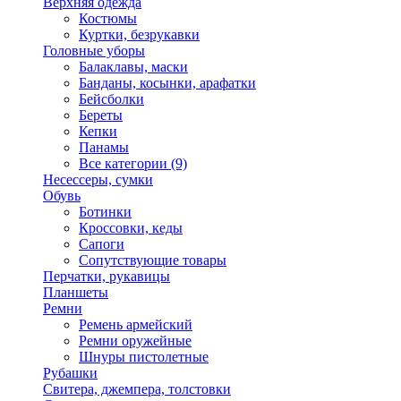
Верхняя одежда
Костюмы
Куртки, безрукавки
Головные уборы
Балаклавы, маски
Банданы, косынки, арафатки
Бейсболки
Береты
Кепки
Панамы
Все категории (9)
Несессеры, сумки
Обувь
Ботинки
Кроссовки, кеды
Сапоги
Сопутствующие товары
Перчатки, рукавицы
Планшеты
Ремни
Ремень армейский
Ремни оружейные
Шнуры пистолетные
Рубашки
Свитера, джемпера, толстовки