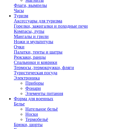
Магниты
Флаги, вымпелы
Часы
Туризм
Аксессуары для туризма
Горелки, зажигалки и походные печи
Компасы, лупы
Мангалы и грили
Ножи и мультитулы
Очки
Палатки, тенты и шатры
Рюкзаки, ранцы
Спальники и коврики
Термосы ,термокружки, фляги
Туристическая посуда
Электроника
Приборы
Фонари
Элементы питания
Форма для военных
Белье
Нательное бельё
Носки
Термобельё
Брюки, шорты