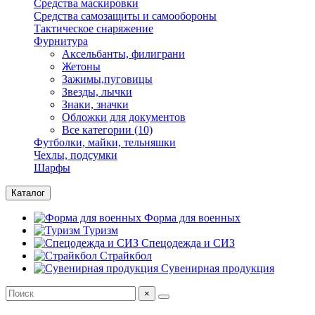
Средства маскировки
Средства самозащиты и самообороны
Тактическое снаряжение
Фурнитура
Аксельбанты, филиграни
Жетоны
Зажимы,пуговицы
Звезды, лычки
Знаки, значки
Обложки для документов
Все категории (10)
Футболки, майки, тельняшки
Чехлы, подсумки
Шарфы
Каталог
Форма для военных
Туризм
Спецодежда и СИЗ
Страйкбол
Сувенирная продукция
×