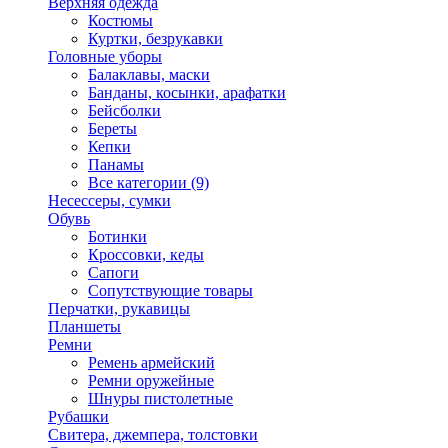
Верхняя одежда
Костюмы
Куртки, безрукавки
Головные уборы
Балаклавы, маски
Банданы, косынки, арафатки
Бейсболки
Береты
Кепки
Панамы
Все категории (9)
Несессеры, сумки
Обувь
Ботинки
Кроссовки, кеды
Сапоги
Сопутствующие товары
Перчатки, рукавицы
Планшеты
Ремни
Ремень армейский
Ремни оружейные
Шнуры пистолетные
Рубашки
Свитера, джемпера, толстовки