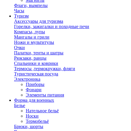
Магниты
Флаги, вымпелы
Часы
Туризм
Аксессуары для туризма
Горелки, зажигалки и походные печи
Компасы, лупы
Мангалы и грили
Ножи и мультитулы
Очки
Палатки, тенты и шатры
Рюкзаки, ранцы
Спальники и коврики
Термосы ,термокружки, фляги
Туристическая посуда
Электроника
Приборы
Фонари
Элементы питания
Форма для военных
Белье
Нательное бельё
Носки
Термобельё
Брюки, шорты